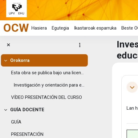
Joan eduki nagusira zuzenean
OCW
Hasiera
Egutegia
Ikastaroak esparruka
Beste O
Inves
educa
Orokorra
Tolestu
Eduk
Esta obra se publica bajo una licencia Creative C...
Ata
Investigación y orientación para el...
Tol
VÍDEO PRESENTACIÓN DEL CURSO
Lan h
GUÍA DOCENTE
Tolestu
GUÍA
PRESENTACIÓN