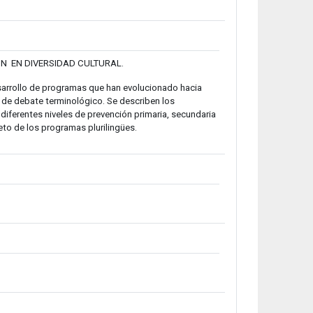
ÓN EN DIVERSIDAD CULTURAL.
desarrollo de programas que han evolucionado hacia
 de debate terminológico. Se describen los
diferentes niveles de prevención primaria, secundaria
reto de los programas plurilingües.
tegia
txategia
tegia