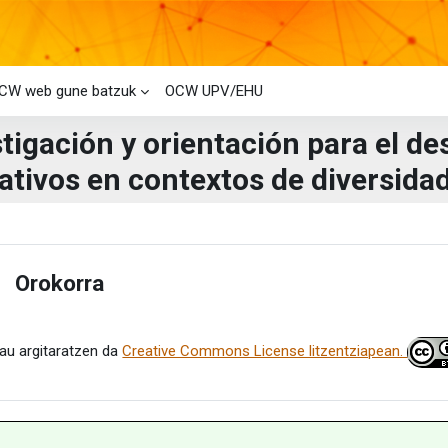
CW web gune batzuk
OCW UPV/EHU
tigación y orientación para el d
tivos en contextos de diversidad
i-bloke nagusiak
laren laburpena
Orokorra
estu
au argitaratzen da
Creative Commons License litzentziapean.