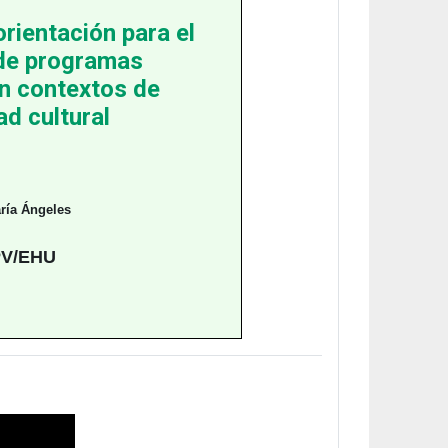
orientación para el
 de programas
n contextos de
ad cultural
aría Ángeles
V/EHU