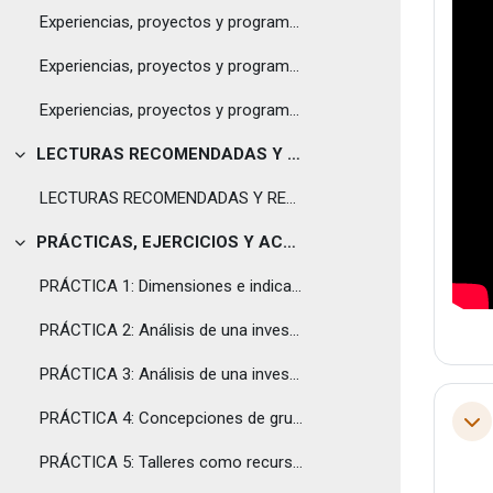
Experiencias, proyectos y programas de prevención primaria
Experiencias, proyectos y programas de prevención secundaria
Experiencias, proyectos y programas de prevención terciaria
LECTURAS RECOMENDADAS Y OTROS RECURSOS
Tolestu
LECTURAS RECOMENDADAS Y RECURSOS
PRÁCTICAS, EJERCICIOS Y ACTIVIDADES
Tolestu
PRÁCTICA 1: Dimensiones e indicadores de autonomía.
PRÁCTICA 2: Análisis de una investigación: La autonomía desde el punto de vista de preadolescentes y adolescentes
PRÁCTICA 3: Análisis de una investigación. Segunda parte
PRÁCTICA 4: Concepciones de grupo, autoridad y liderazgo
Tol
PRÁCTICA 5: Talleres como recurso educativo en diversidad cultural