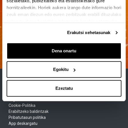
sozialetako, publizitateko eta estatistiketako gure
hornitzaileekin. Horiek aukera izango dute informazio hori
zeuk eman diezun edo euren zerbitzuak erabili dituzulako
eskuratu duten bestelako informazio batekin uztartzeko.
Erakutsi xehetasunak
Dena onartu
Egokitu
Ezeztatu
Lege Oharra
Cookie-Politika
Erabiltzeko baldintzak
Pribatutasun politika
App deskargatu