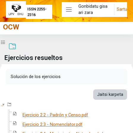
Joan eduki nagusira zuzenean
Gonbidatu gisa
Sartu
ISSN 2255-
ari zara
Alboko panela
2316
OCW
Zabaldu ikastaroaren aurkibidea
Ejercicios resueltos
Osaketaren baldintzak
Solución de los ejercicios
Jaitsi karpeta
Ejercicio 2.2 - Padrón y Censo.pdf
Ejercicio 2.3 - Nomenclator.pdf