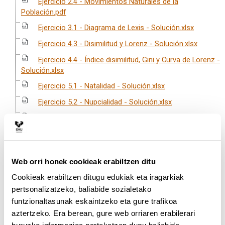
Ejercicio 2.4 - Movimientos Naturales de la
Población.pdf
Ejercicio 3.1 - Diagrama de Lexis - Solución.xlsx
Ejercicio 4.3 - Disimilitud y Lorenz - Solución.xlsx
Ejercicio 4.4 - Índice disimilitud, Gini y Curva de Lorenz -
Solución.xlsx
Ejercicio 5.1 - Natalidad - Solución.xlsx
Ejercicio 5.2 - Nupcialidad - Solución.xlsx
Ejercicio 5.3 - Edad Media - Solución.xlsx
Ejercicio 6.2 - Mortalidad España - Solución.xlsx
Ejercicio 6.3 - Tasa de Mortalidad Estandar -
Solución.xlsx
Web orri honek cookieak erabiltzen ditu
Ejercicio 6.4 - Indice de Mortalidad Estandarizada -
Cookieak erabiltzen ditugu edukiak eta iragarkiak
Solución.xlsx
pertsonalizatzeko, baliabide sozialetako
funtzionaltasunak eskaintzeko eta gure trafikoa
Ejercicio 6.5 - Mortalidad infantil - Solución.xlsx
aztertzeko. Era berean, gure web orriaren erabilerari
Ejercicio 6.6 -Tablas de mortalidad de España -