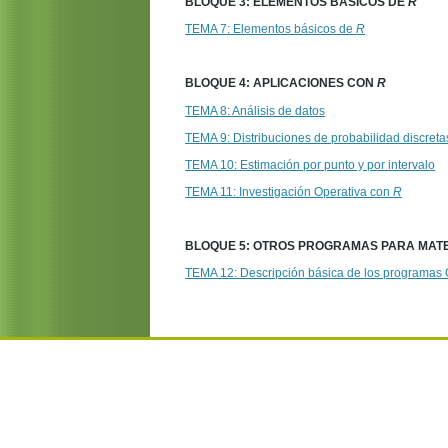
BLOQUE 3: ELEMENTOS BÁSICOS DE
R
TEMA 7: Elementos básicos de
R
BLOQUE 4: APLICACIONES CON
R
TEMA 8: Análisis de datos
TEMA 9: Distribuciones de probabilidad discreta
TEMA 10: Estimación por punto y por intervalo
TEMA 11: Investigación Operativa con
R
BLOQUE 5: OTROS PROGRAMAS PARA MATE
TEMA 12: Descripción básica de los programas