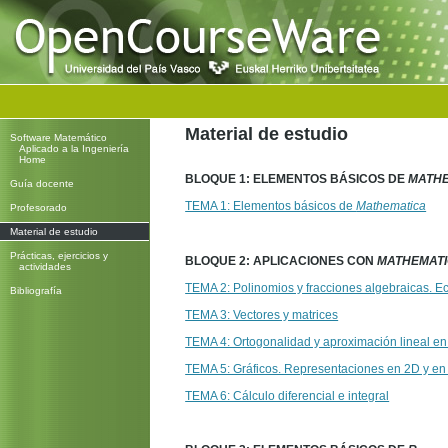
Cambiar
a
contenido.
UPV/EHU
Secciones
Herramientas
Material de estudio
Personales
Software Matemático
Aplicado a la Ingeniería
Home
BLOQUE 1: ELEMENTOS BÁSICOS DE
MATH
Guía docente
TEMA 1: Elementos básicos de
Mathematica
Profesorado
Material de estudio
Prácticas, ejercicios y
BLOQUE 2: APLICACIONES CON
MATHEMAT
actividades
TEMA 2: Polinomios y fracciones algebraicas. E
Bibliografía
TEMA 3: Vectores y matrices
TEMA 4: Ortogonalidad y aproximación lineal en
TEMA 5: Gráficos. Representaciones en 2D y en
TEMA 6: Cálculo diferencial e integral