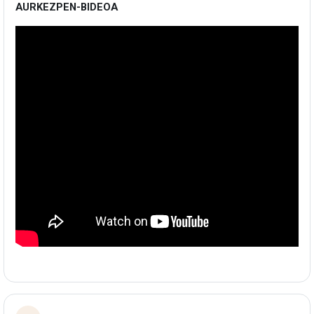
AURKEZPEN-BIDEOA