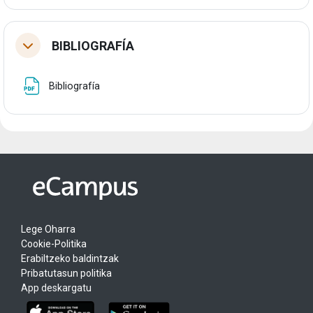
BIBLIOGRAFÍA
Tolestu
Fitxategia
Bibliografía
Lege Oharra
Cookie-Politika
Erabiltzeko baldintzak
Pribatutasun politika
App deskargatu