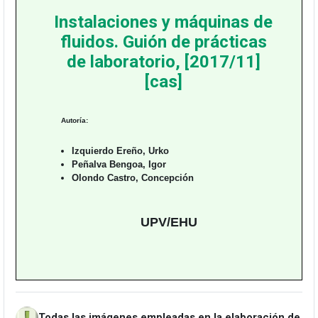
Instalaciones y máquinas de
fluidos. Guión de prácticas
de laboratorio, [2017/11]
[cas]
Autoría:
Izquierdo Ereño, Urko
Peñalva Bengoa, Igor
Olondo Castro, Concepción
UPV/EHU
Todas las imágenes empleadas en la elaboración de