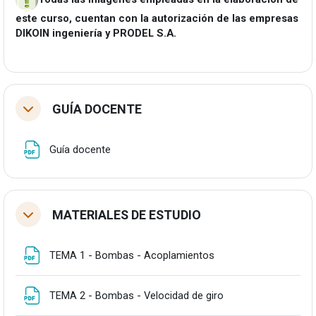
este curso, cuentan con la autorización de las empresas
DIKOIN ingeniería y PRODEL S.A.
GUÍA DOCENTE
Tolestu
Fitxategia
Guía docente
MATERIALES DE ESTUDIO
Tolestu
Fitxategia
TEMA 1 - Bombas - Acoplamientos
Fitxategia
TEMA 2 - Bombas - Velocidad de giro