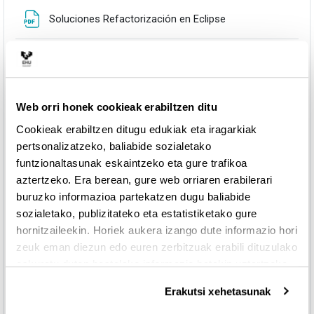
Fitxategia
Soluciones Refactorización en Eclipse
Fitxategia
Laboratorio Refactorización con JDeodorant
Fitxategia
Ejercicios Refactorización con JDeodorant
Web orri honek cookieak erabiltzen ditu
Cookieak erabiltzen ditugu edukiak eta iragarkiak
Fitxategia
Soluciones Refactorización con JDeodorant
pertsonalizatzeko, baliabide sozialetako
funtzionaltasunak eskaintzeko eta gure trafikoa
aztertzeko. Era berean, gure web orriaren erabilerari
Tema 3.- Diseño del software
buruzko informazioa partekatzen dugu baliabide
sozialetako, publizitateko eta estatistiketako gure
Fitxategia
Ejercicios Principios SOLID
hornitzaileekin. Horiek aukera izango dute informazio hori
zeuk eman diezun edo euren zerbitzuak erabili dituzulako
eskuratu duten bestelako informazio batekin uztartzeko.
Fitxategia
Soluciones principios SOLID
Erakutsi xehetasunak
Fitxategia
Laboratorio Patrones de Diseño