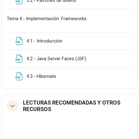
3.2.- Patrones de diseño
Tema 4.- Implementación: Frameworks
Fitxategia
4.1.- Introducción
Fitxategia
4.2.- Java Server Faces (JSF)
Fitxategia
4.3.- Hibernate
LECTURAS RECOMENDADAS Y OTROS
Tolestu
RECURSOS