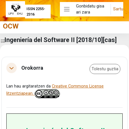
Joan eduki nagusira zuzenean
Gonbidatu gisa
Sartu
ISSN 2255-
ari zara
Alboko panela
2316
OCW
Ingeniería del Software II [2018/10][cas]
Zabaldu ikastaroaren aurkibidea
Eduki-bloke nagusiak
Atalaren laburpena
Orokorra
Tolestu guztia
Tolestu
Lan hau argitaratzen da
Creative Commons License
litzentziapean.