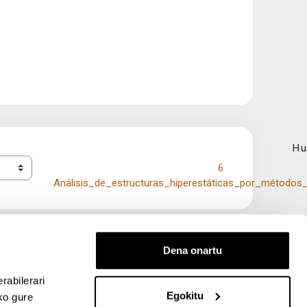
Hu
6 
Análisis_de_estructuras_hiperestáticas_por_métodos_
Dena onartu
rabilerari
Egokitu
ko gure
entana nueva)
bre ventana nueva)
kedIn (abre ventana nueva)
 en YouTube (abre ventana nueva)