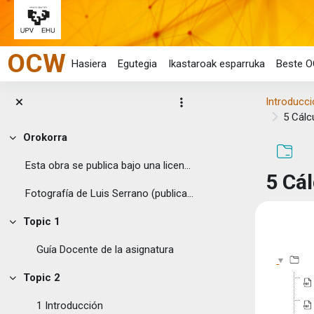
Joan eduki nagusira zuzenean
OCW
Hasiera
Egutegia
Ikastaroak esparruka
Beste O
Introducci
5 Cál
Orokorra
Tolestu
Esta obra se publica bajo una licencia Creative ...
5 Cá
Fotografía de Luis Serrano (publicada ...
Osake
Topic 1
Tolestu
Guía Docente de la asignatura
Topic 2
Tolestu
1 Introducción