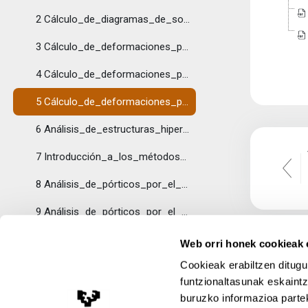
2 Cálculo_de_diagramas_de_solicitaciones_de_estructuras_isostáticas
3 Cálculo_de_deformaciones_por_métodos_gráficos
4 Cálculo_de_deformaciones_por_métodos_matemáticos
5 Cálculo_de_deformaciones_por_métodos_energéticos
6 Análisis_de_estructuras_hiperestáticas_por_métodos_de_compatibilidad
7 Introducción_a_los_métodos_de_equilibrio
8 Análisis_de_pórticos_por_el_método_de_Maney
9 Análisis_de_pórticos_por_el_método_de_Cross
10 Ejemplos de análisis de estructuras hiperestáticas por compatibilidad y por equilibrio
Web orri honek cookieak e
Cookieak erabiltzen ditugu
Topic 3
Tolestu
funtzionaltasunak eskaintz
11 Ejercicios finales propuestos
buruzko informazioa partek
Lege Oharra