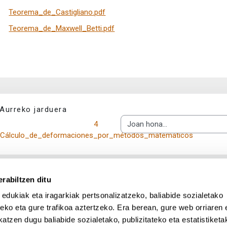
Teorema_de_Castigliano.pdf
Teorema_de_Maxwell_Betti.pdf
Aurreko jarduera
4 
Joan hona...
Cálculo_de_deformaciones_por_métodos_matemáticos
rabiltzen ditu
 edukiak eta iragarkiak pertsonalizatzeko, baliabide sozialetako
eko eta gure trafikoa aztertzeko. Era berean, gure web orriaren e
atzen dugu baliabide sozialetako, publizitateko eta estatistiketa
UPV/EHU en Facebook (abre v
UPV/EHU en Twitter (a
UPV/EHU en Lin
UPV/EHU
App deskargatu