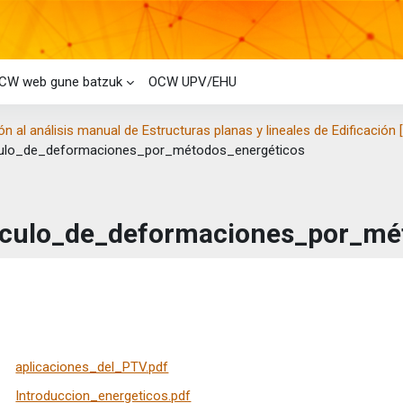
CW web gune batzuk
OCW UPV/EHU
ón al análisis manual de Estructuras planas y lineales de Edificación 
culo_de_deformaciones_por_métodos_energéticos
lculo_de_deformaciones_por_mé
taren baldintzak
aplicaciones_del_PTV.pdf
Introduccion_energeticos.pdf