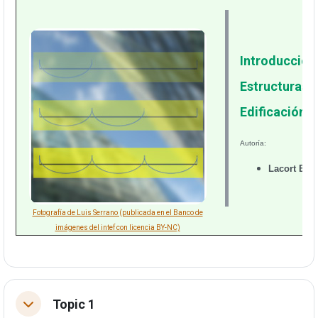
Introducción 
Estructuras p
Edificación, 
Autoría:
Lacort Eche
Fotografía de Luis Serrano (publicada en el Banco de
imágenes del intef con licencia BY-NC)
Topic 1
Tolestu