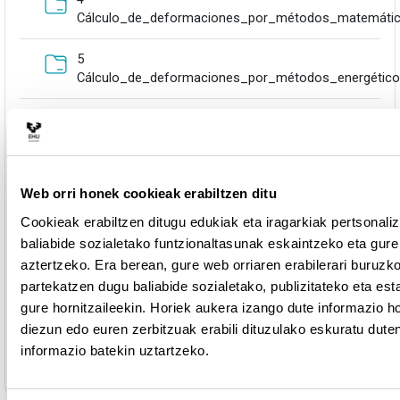
Cálculo_de_deformaciones_por_métodos_matemáti
5
Cálculo_de_deformaciones_por_métodos_energétic
6
Análisis_de_estructuras_hiperestáticas_por_métodos
Karpeta
7 Introducción_a_los_métodos_de_equilibrio
Web orri honek cookieak erabiltzen ditu
Cookieak erabiltzen ditugu edukiak eta iragarkiak pertsonali
8
baliabide sozialetako funtzionaltasunak eskaintzeko eta gure 
Karp
Análisis_de_pórticos_por_el_método_de_Maney
aztertzeko. Era berean, gure web orriaren erabilerari buruzk
partekatzen dugu baliabide sozialetako, publizitateko eta esta
9
Karpe
gure hornitzaileekin. Horiek aukera izango dute informazio 
Análisis_de_pórticos_por_el_método_de_Cross
diezun edo euren zerbitzuak erabili dituzulako eskuratu dute
10 Ejemplos de análisis de estructuras
informazio batekin uztartzeko.
Karpet
hiperestáticas por compatibilidad y por equilibrio