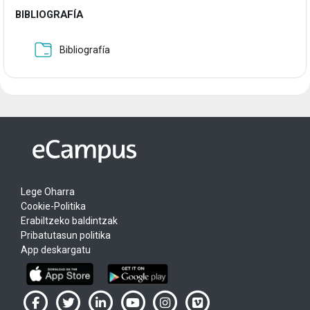
BIBLIOGRAFÍA
Karpeta
Bibliografía
Lege Oharra
Cookie-Politika
Erabiltzeko baldintzak
Pribatutasun politika
App deskargatu
UPV/EHU en Facebook (abre ventana nueva)
UPV/EHU en Twitter (abre ventana nueva)
UPV/EHU en LinkedIn (abre ventana nueva)
UPV/EHU en YouTube (abre ventana
UPV/EHU en Instagram (abre
UPV/EHU en Vimeo (ab