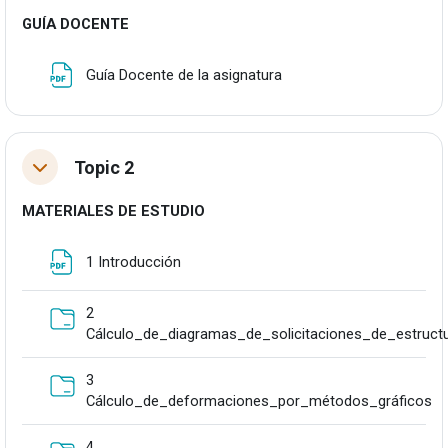
GUÍA DOCENTE
Fitxategia
Guía Docente de la asignatura
Topic 2
Tolestu
MATERIALES DE ESTUDIO
Fitxategia
1 Introducción
2
Cálculo_de_diagramas_de_solicitaciones_de_estructu
3
Ka
Cálculo_de_deformaciones_por_métodos_gráficos
4