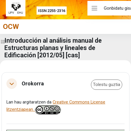
Joan eduki nagusira zuzenean
Gonbidatu gisa
ISSN 2255-2316
Alboko panela
OCW
Introducción al análisis manual de
Zabaldu ikastaroaren aurkibidea
Estructuras planas y lineales de
Edificación [2012/05] [cas]
Eduki-bloke nagusiak
Atalaren laburpena
Orokorra
Tolestu guztia
Tolestu
Lan hau argitaratzen da
Creative Commons License
litzentziapean.