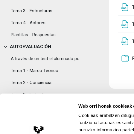
Tema 3 - Estructuras
Tema 4 - Actores
Plantillas - Respuestas
AUTOEVALUACIÓN
Tolestu
A través de un test el alumnado podrá verificar la...
Tema 1 - Marco Teorico
Tema 2 - Conciencia
Tema 3 - Estructuras
Web orri honek cookieak e
Tema 4 - Actores
Cookieak erabiltzen ditugu
Plantillas - Respuestas
funtzionaltasunak eskaintz
buruzko informazioa partek
PROFESORADO
Lege Oharra
Tolestu