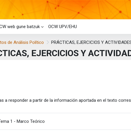
CW web gune batzuk
OCW UPV/EHU
s de Análisis Político
PRÁCTICAS, EJERCICIOS Y ACTIVIDADE
TICAS, EJERCICIOS Y ACTIVIDA
i-bloke nagusiak
laren laburpena
s a responder a partir de la información aportada en el texto corre
Fitxategia
Tema 1 - Marco Teórico