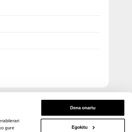
Dena onartu
rabilerari
Egokitu
ko gure
entana nueva)
bre ventana nueva)
kedIn (abre ventana nueva)
 en YouTube (abre ventana nueva)