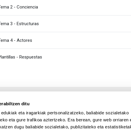
Fitxategia
Tema 2 - Conciencia
Fitxategia
Tema 3 - Estructuras
Fitxategia
Tema 4 - Actores
Karpeta
Plantillas - Respuestas
rabiltzen ditu
 edukiak eta iragarkiak pertsonalizatzeko, baliabide sozialetako
eko eta gure trafikoa aztertzeko. Era berean, gure web orriaren e
atzen dugu baliabide sozialetako, publizitateko eta estatistiketa
UPV/EHU en Facebook (abre v
UPV/EHU en Twitter (a
UPV/EHU en Lin
UPV/EHU
App deskargatu