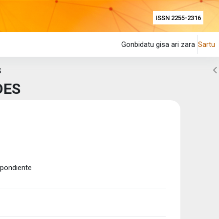
ISSN 2255-2316
Gonbidatu gisa ari zara
Sartu
Z
S
DES
spondiente