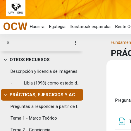
Conciencia
Joan eduki nagusira zuzenean
Estructuras
OCW
Actores
Hasiera
Egutegia
Ikastaroak esparruka
Beste O
LECTURAS RECOMENDADAS
Tolestu
Fundamento
- ANDUIZA, Eva & BOSCH, Agustí (2004)...
PRÁC
OTROS RECURSOS
Tolestu
Eduk
Descripción y licencia de imágenes
Ata
- Libia (1998) como estado de alta capaci...
PRÁCTICAS, EJERCICIOS Y ACTIVIDADES
Tolestu
Pregunta
Preguntas a responder a partir de la información a...
Tema 1 - Marco Teórico
Tema 2 - Conciencia