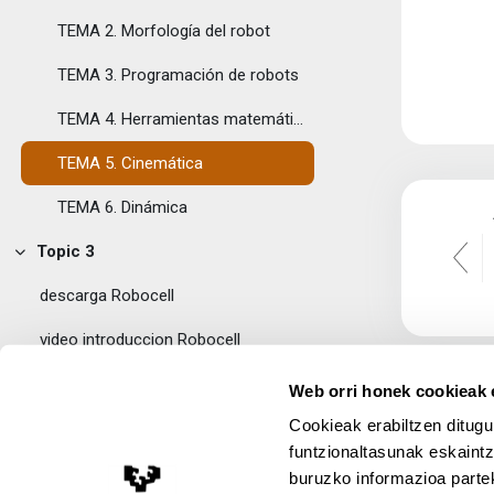
TEMA 2. Morfología del robot
TEMA 3. Programación de robots
TEMA 4. Herramientas matemáticas para la localizació espacial
TEMA 5. Cinemática
TEMA 6. Dinámica
Topic 3
Tolestu
descarga Robocell
video introduccion Robocell
EJEMPLO PARTE I
Web orri honek cookieak e
Cookieak erabiltzen ditugu
EJEMPLO PARTE II
funtzionaltasunak eskaintz
EJEMPLO PARTE III
buruzko informazioa partek
Lege Oharra