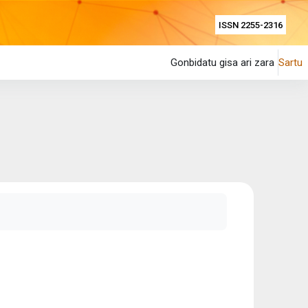
ISSN 2255-2316
Gonbidatu gisa ari zara
Sartu