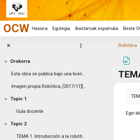
Joan eduki nagusira zuzenean
OCW
Hasiera
Egutegia
Ikastaroak esparruka
Beste O
Robótica
Orokorra
Tolestu
TEMA
Esta obra se publica bajo una licencia Creative C...
Imagen propia Robótica, [2017/11][...
Osak
TEM
Topic 1
Tolestu
Guía docente
Egin kl
Topic 2
Tolestu
TEMA 1. Introducción a la robótica