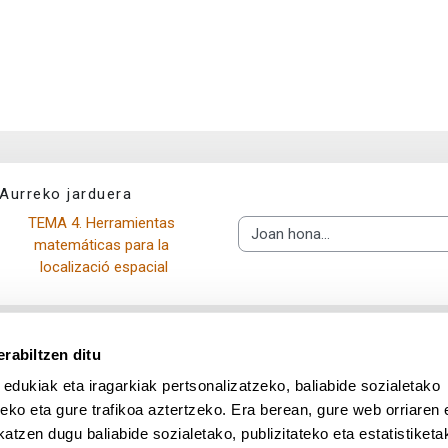
Aurreko jarduera
TEMA 4. Herramientas 
Joan hona...
matemáticas para la 
localizació espacial
rabiltzen ditu
 edukiak eta iragarkiak pertsonalizatzeko, baliabide sozialetako
eko eta gure trafikoa aztertzeko. Era berean, gure web orriaren e
atzen dugu baliabide sozialetako, publizitateko eta estatistiketa
UPV/EHU en Facebook (abre v
UPV/EHU en Twitter (a
UPV/EHU en Lin
UPV/EHU
App deskargatu