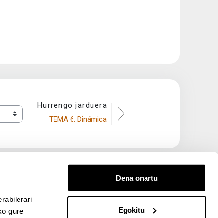
Hurrengo jarduera
TEMA 6. Dinámica
Dena onartu
rabilerari
Egokitu
ko gure
entana nueva)
bre ventana nueva)
kedIn (abre ventana nueva)
 en YouTube (abre ventana nueva)