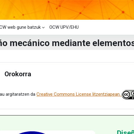
CW web gune batzuk
OCW UPV/EHU
ño mecánico mediante elementos 
i-bloke nagusiak
laren laburpena
Orokorra
estu
au argitaratzen da
Creative Commons License litzentziapean.
Dise