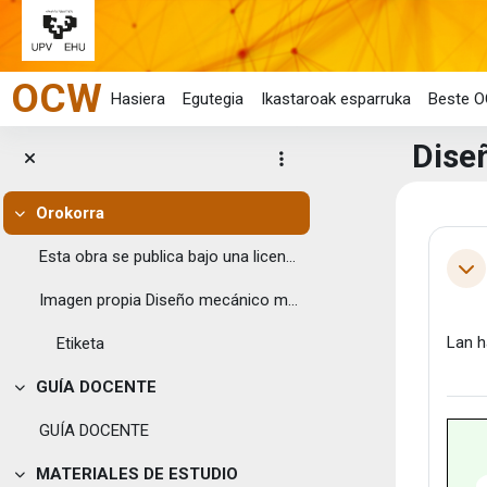
Joan eduki nagusira zuzenean
OCW
Hasiera
Egutegia
Ikastaroak esparruka
Beste O
Dise
Orokorra
Eduk
Tolestu
Ata
Esta obra se publica bajo una licencia Creative C...
Tol
Imagen propia Diseño mecánico media...
Lan h
Etiketa
GUÍA DOCENTE
Tolestu
GUÍA DOCENTE
MATERIALES DE ESTUDIO
Tolestu