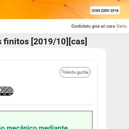
ISSN 2255-2316
Gonbidatu gisa ari zara
Sartu
finitos [2019/10][cas]
Tolestu guztia
ño mecánico mediante