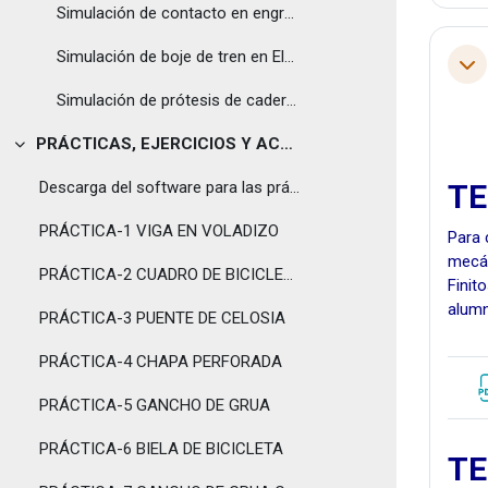
Simulación de contacto en engranaje esférico en Elementos Finitos
Simulación de boje de tren en Elementos Finitos
Tol
Simulación de prótesis de cadera en Ansys
PRÁCTICAS, EJERCICIOS Y ACTIVIDADES
Tolestu
Descarga del software para las prácticas. El software ANSYS STUDENT es gratuito y sin limitaciones de acceso en el tiempo.
TE
PRÁCTICA-1 VIGA EN VOLADIZO
Para 
mecán
PRÁCTICA-2 CUADRO DE BICICLETA
Finit
alumn
PRÁCTICA-3 PUENTE DE CELOSIA
PRÁCTICA-4 CHAPA PERFORADA
PRÁCTICA-5 GANCHO DE GRUA
PRÁCTICA-6 BIELA DE BICICLETA
TE