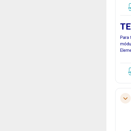
TE
Para 
módul
Eleme
Tol