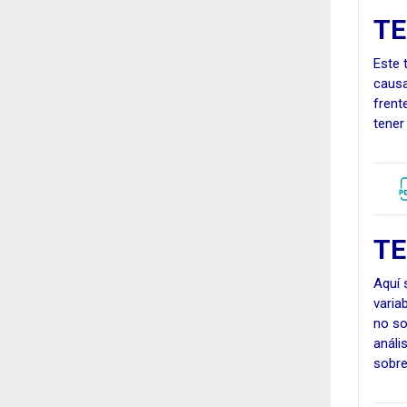
TE
Este 
causa
frent
tener
TE
Aquí 
varia
no so
análi
sobre