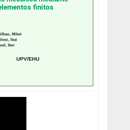
elementos finitos
ilbao, Mikel
ínez, Ibai
uel, Iker
UPV/EHU