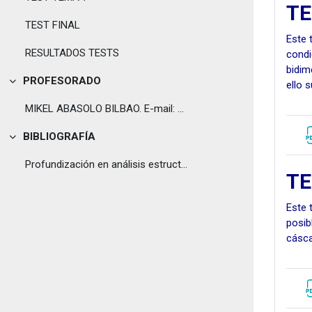
TE
TEST FINAL
Este 
RESULTADOS TESTS
condi
bidim
PROFESORADO
ello 
Tolestu
MIKEL ABASOLO BILBAO. E-mail: mikel.abasolo@ehu.eu...
BIBLIOGRAFÍA
Tolestu
Profundización en análisis estructural estático me...
TE
Este 
posib
cásca