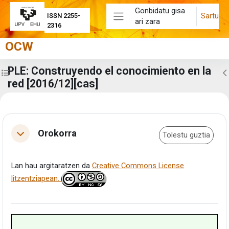
Joan eduki nagusira zuzenean
Gonbidatu gisa
Sartu
ISSN 2255-
ari zara
Alboko panela
2316
OCW
PLE: Construyendo el conocimiento en la
Zabaldu ikastaroaren aurkibidea
Z
red [2016/12][cas]
Eduki-bloke nagusiak
Atalaren laburpena
Orokorra
Tolestu guztia
Tolestu
Lan hau argitaratzen da
Creative Commons License
litzentziapean.