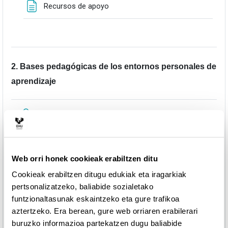
Orria
Recursos de apoyo
2. Bases pedagógicas de los entornos personales de
aprendizaje
URLa
Presentación
Fitxategia
2. Objeto de aprendizaje
Web orri honek cookieak erabiltzen ditu
Cookieak erabiltzen ditugu edukiak eta iragarkiak
3. Roles de los estudiantes y del profesorado en los
pertsonalizatzeko, baliabide sozialetako
nuevos entornos de los PLE en el proceso de
funtzionaltasunak eskaintzeko eta gure trafikoa
enseñanza-aprendizaje
aztertzeko. Era berean, gure web orriaren erabilerari
buruzko informazioa partekatzen dugu baliabide