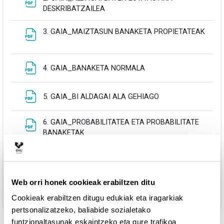
Fitxategia
DESKRIBATZAILEA
3. GAIA_MAIZTASUN BANAKETA PROPIETATEAK
Fitxategia
Fitxategia
4. GAIA_BANAKETA NORMALA
Fitxategia
5. GAIA_BI ALDAGAI ALA GEHIAGO
6. GAIA_PROBABILITATEA ETA PROBABILITATE
Fitxategia
BANAKETAK
7. GAIA_INFERENTZIA_OINARRIZKO
Fitxategia
KONTZEPTUAK
Web orri honek cookieak erabiltzen ditu
Fitxategia
8. GAIA_SPSS-REN ERABILERA
Cookieak erabiltzen ditugu edukiak eta iragarkiak
pertsonalizatzeko, baliabide sozialetako
funtzionaltasunak eskaintzeko eta gure trafikoa