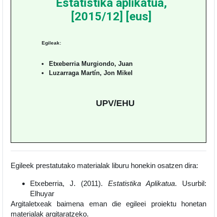
Estatistika aplikatua,
[2015/12] [eus]
Egileak:
Etxeberria Murgiondo, Juan
Luzarraga Martín, Jon Mikel
UPV/EHU
Egileek prestatutako materialak liburu honekin osatzen dira:
Etxeberria, J. (2011).
Estatistika Aplikatua
. Usurbil:
Elhuyar
Argitaletxeak baimena eman die egileei proiektu honetan
materialak argitaratzeko.