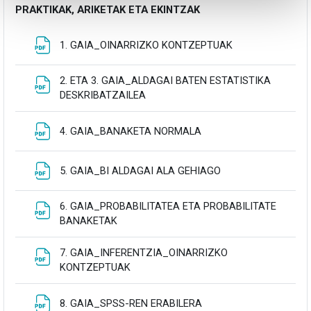
PRAKTIKAK, ARIKETAK ETA EKINTZAK
Fitxategia
1. GAIA_OINARRIZKO KONTZEPTUAK
2. ETA 3. GAIA_ALDAGAI BATEN ESTATISTIKA
Fitxategia
DESKRIBATZAILEA
Fitxategia
4. GAIA_BANAKETA NORMALA
Fitxategia
5. GAIA_BI ALDAGAI ALA GEHIAGO
6. GAIA_PROBABILITATEA ETA PROBABILITATE
Fitxategia
BANAKETAK
7. GAIA_INFERENTZIA_OINARRIZKO
Fitxategia
KONTZEPTUAK
Fitxategia
8. GAIA_SPSS-REN ERABILERA