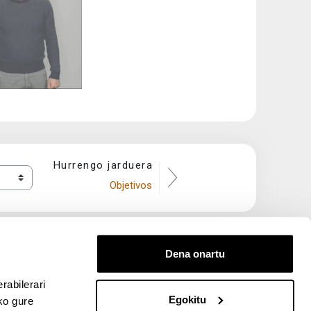
a
Hurrengo jarduera
Objetivos
Dena onartu
rabilerari
Egokitu
ko gure
entana nueva)
bre ventana nueva)
kedIn (abre ventana nueva)
 en YouTube (abre ventana nueva)