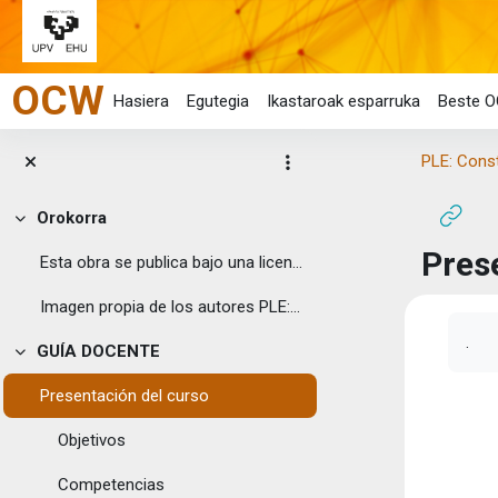
Joan eduki nagusira zuzenean
OCW
Hasiera
Egutegia
Ikastaroak esparruka
Beste O
PLE: Cons
Orokorra
Tolestu
Pres
Esta obra se publica bajo una licencia Creative ...
Imagen propia de los autores PLE:Con...
Osak
.
GUÍA DOCENTE
Tolestu
Presentación del curso
Objetivos
Competencias