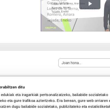
Bideo
hasi
Joan hona...
rabiltzen ditu
 edukiak eta iragarkiak pertsonalizatzeko, baliabide sozialetako
eko eta gure trafikoa aztertzeko. Era berean, gure web orriaren e
atzen dugu baliabide sozialetako, publizitateko eta estatistiketa
UPV/EHU en Facebook (abre v
UPV/EHU en Twitter (a
UPV/EHU en Lin
UPV/EHU
App deskargatu