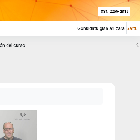
ISSN 2255-2316
Gonbidatu gisa ari zara
Sartu
Z
ón del curso