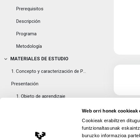
Prerequisitos
Descripción
Programa
Metodología
MATERIALES DE ESTUDIO
Tolestu
1. Concepto y caracterización de PLE
Presentación
1. Objeto de aprendizaje
Recursos de apoyo
Web orri honek cookieak e
Cookieak erabiltzen ditugu
2. Bases pedagógicas de los entornos personales de...
funtzionaltasunak eskaintz
Presentación
buruzko informazioa partek
Lege Oharra