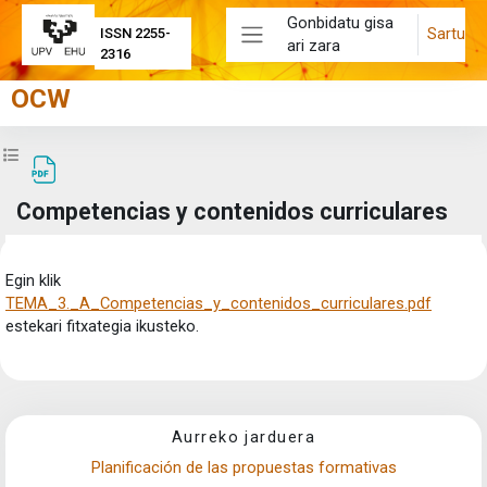
Joan eduki nagusira zuzenean
Gonbidatu gisa
Sartu
ISSN 2255-
ari zara
Alboko panela
2316
OCW
Zabaldu ikastaroaren aurkibidea
Competencias y contenidos curriculares
Osaketaren baldintzak
Egin klik
TEMA_3._A_Competencias_y_contenidos_curriculares.pdf
estekari fitxategia ikusteko.
Aurreko jarduera
Planificación de las propuestas formativas