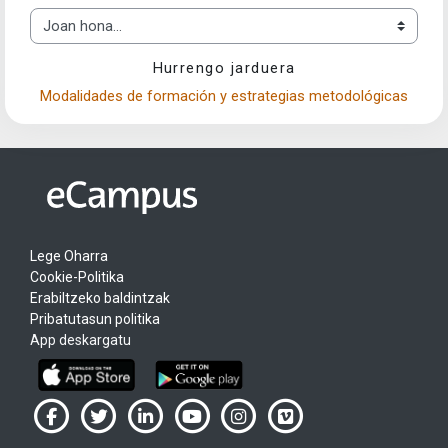
Joan hona...
Hurrengo jarduera
Modalidades de formación y estrategias metodológicas
Lege Oharra
Cookie-Politika
Erabiltzeko baldintzak
Pribatutasun politika
App deskargatu
UPV/EHU en Facebook (abre ventana nueva)
UPV/EHU en Twitter (abre ventana nueva)
UPV/EHU en LinkedIn (abre ventana nueva)
UPV/EHU en YouTube (abre ventana
UPV/EHU en Instagram (abre
UPV/EHU en Vimeo (ab