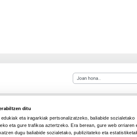
Joan hona...
rabiltzen ditu
 edukiak eta iragarkiak pertsonalizatzeko, baliabide sozialetako
eko eta gure trafikoa aztertzeko. Era berean, gure web orriaren e
atzen dugu baliabide sozialetako, publizitateko eta estatistiketa
UPV/EHU en Facebook (abre v
UPV/EHU en Twitter (a
UPV/EHU en Lin
UPV/EHU
App deskargatu