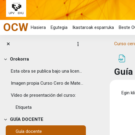
Joan eduki nagusira zuzenean
OCW
Hasiera
Egutegia
Ikastaroak esparruka
Beste O
Curso cero
Orokorra
Tolestu
Guía
Esta obra se publica bajo una licencia Creative C...
Imagen propia Curso Cero de Mate...
Osak
Egin kl
Vídeo de presentación del curso:
Etiqueta
GUÍA DOCENTE
Tolestu
Guía docente