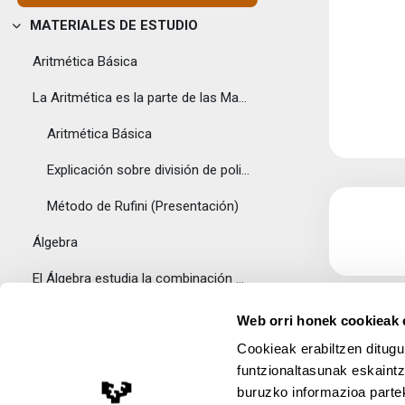
MATERIALES DE ESTUDIO
Tolestu
Aritmética Básica
La Aritmética es la parte de las Matemáticas que e...
Aritmética Básica
Explicación sobre división de polinomios (Presentación)
Método de Rufini (Presentación)
Álgebra
El Álgebra estudia la combinación de elementos de ...
Álgebra elemental
Web orri honek cookieak e
Cookieak erabiltzen ditugu
Matrices y Determinantes
funtzionaltasunak eskaintz
Resumen sobre Matrices y Determinantes (Presentación)
buruzko informazioa partek
Lege Oharra