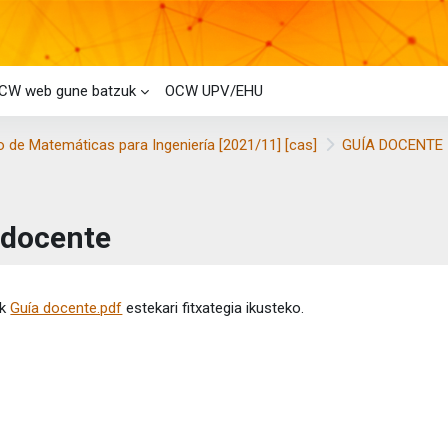
CW web gune batzuk
OCW UPV/EHU
 de Matemáticas para Ingeniería [2021/11] [cas]
GUÍA DOCENTE
 docente
etaren baldintzak
ik
Guía docente.pdf
estekari fitxategia ikusteko.