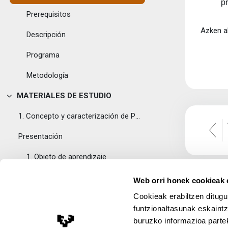
p
Prerequisitos
Azken al
Descripción
Programa
Metodología
MATERIALES DE ESTUDIO
Tolestu
1. Concepto y caracterización de PLE
Presentación
1. Objeto de aprendizaje
Recursos de apoyo
Web orri honek cookieak e
Cookieak erabiltzen ditugu
2. Bases pedagógicas de los entornos personales de...
funtzionaltasunak eskaintz
Presentación
buruzko informazioa partek
Lege Oharra