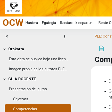
Joan eduki nagusira zuzenean
OCW
Hasiera
Egutegia
Ikastaroak esparruka
Beste O
PLE: Cons
Orokorra
Tolestu
Comp
Esta obra se publica bajo una licencia Creative ...
Imagen propia de los autores PLE:Con...
Osake
GUÍA DOCENTE
D
Tolestu
Presentación del curso
G
h
Objetivos
D
Competencias