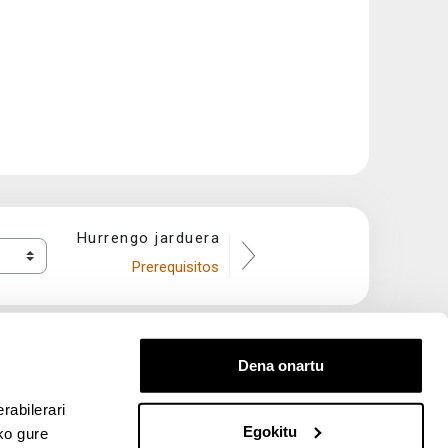
Hurrengo jarduera
Prerequisitos
Dena onartu
rabilerari
Egokitu
ko gure
entana nueva)
bre ventana nueva)
kedIn (abre ventana nueva)
 en YouTube (abre ventana nueva)