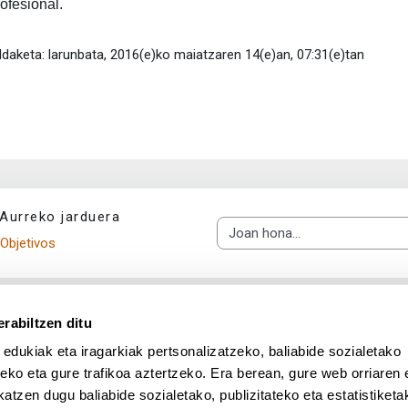
rofesional.
daketa: larunbata, 2016(e)ko maiatzaren 14(e)an, 07:31(e)tan
Aurreko jarduera
Joan hona...
Objetivos
rabiltzen ditu
 edukiak eta iragarkiak pertsonalizatzeko, baliabide sozialetako
eko eta gure trafikoa aztertzeko. Era berean, gure web orriaren e
atzen dugu baliabide sozialetako, publizitateko eta estatistiketa
UPV/EHU en Facebook (abre v
UPV/EHU en Twitter (a
UPV/EHU en Lin
UPV/EHU
App deskargatu