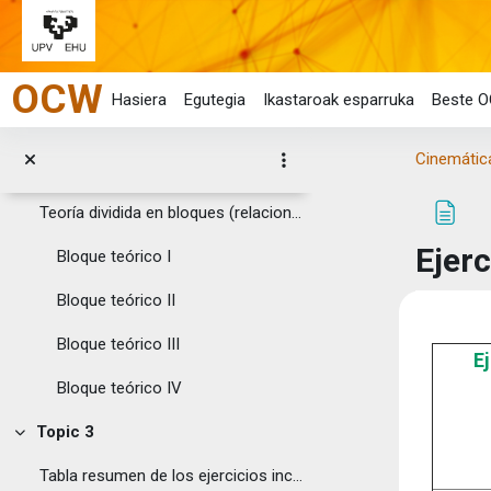
Tolestu
Joan eduki nagusira zuzenean
Guía docente
Topic 2
OCW
Tolestu
Hasiera
Egutegia
Ikastaroak esparruka
Beste O
Teoría completa del curso, bloque unitario.
Cinemática
Exposición teórica: "Cinemática del sólido rígido"
Teoría dividida en bloques (relacionados con los e...
Ejerc
Bloque teórico I
Bloque teórico II
Osake
Bloque teórico III
E
Bloque teórico IV
Topic 3
Tolestu
Tabla resumen de los ejercicios incluidos e...