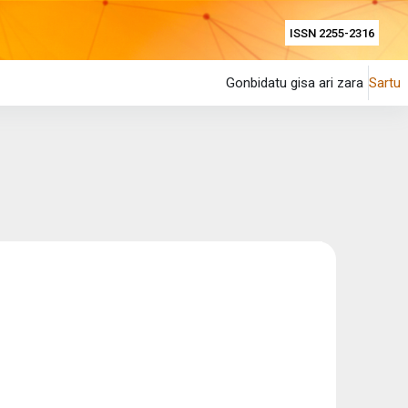
ISSN 2255-2316
Gonbidatu gisa ari zara
Sartu