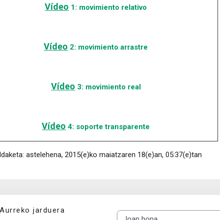
Vídeo
1: movimiento relativo
Vídeo
2: movimiento arrastre
Vídeo
3: movimiento real
Vídeo
4: soporte transparente
ldaketa: astelehena, 2015(e)ko maiatzaren 18(e)an, 05:37(e)tan
Aurreko jarduera