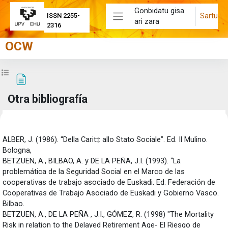
Joan eduki nagusira zuzenean
Gonbidatu gisa
Sartu
ISSN 2255-
ari zara
Alboko panela
2316
OCW
Zabaldu ikastaroaren aurkibidea
Otra bibliografía
Osaketaren baldintzak
ALBER, J. (1986). “Della Carit‡ allo Stato Sociale”. Ed. Il Mulino.
Bologna,
BETZUEN, A., BILBAO, A. y DE LA PEÑA, J.I. (1993). “La
problemática de la Seguridad Social en el Marco de las
cooperativas de trabajo asociado de Euskadi. Ed. Federación de
Cooperativas de Trabajo Asociado de Euskadi y Gobierno Vasco.
Bilbao.
BETZUEN, A., DE LA PEÑA , J.I., GÓMEZ, R. (1998) "The Mortality
Risk in relation to the Delayed Retirement Age- El Riesgo de