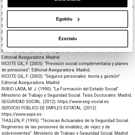
Madrid.
OIT. (1989). “Convenios y Recomendaciones”. Ministerio de Trabajo
y Seguridad Social. Madrid. P.659 y s.s.
Egokitu
OIT. (2009). “De Bismarck a Beveridge. Seguridad social para
todos”, Trabajo, revista de la OIT Nº 67, diciembre, p. 2.
PEÑA, N. y DE LA PEÑA, J.I., (2012), “Indicadores determinantes de
protección a través de la renta básica”, Anales de Economía
Ezeztatu
Aplicada, Nº 26, pp.1848-1865.
RICOTE GIL, F. (2005). “El Seguro de vida: sus nuevas modalidades”.
Editorial Aseguradora. Madrid.
RICOTE GIL, F. (2005). “Previsión social complementaria y planes
de pensiones”. Editorial Aseguradora. Madrid.
RICOTE GIL, F. (2003). “Seguros personales: teoría y gestión”.
Editorial Aseguradora. Madrid.
RUBIO LARA, M. J. (1990). “La Formación del Estado Social”.
Ministerio de Trabajo y Seguridad Social. Tesis Doctorales. Madrid.
SEGURIDAD SOCIAL. (2012). https://www.seg-social.es
SERVICIO PÚBLICO DE EMPLEO ESTATAL. (2012).
https://www.sepe.es
THULLEN, P. (1995). “Técnicas Actuariales de la Seguridad Social.
Regímenes de las pensiones de invalidez, de vejez y de
sobrevivientes”. Ministerio de Trabajo y Seguridad Social. Madrid.