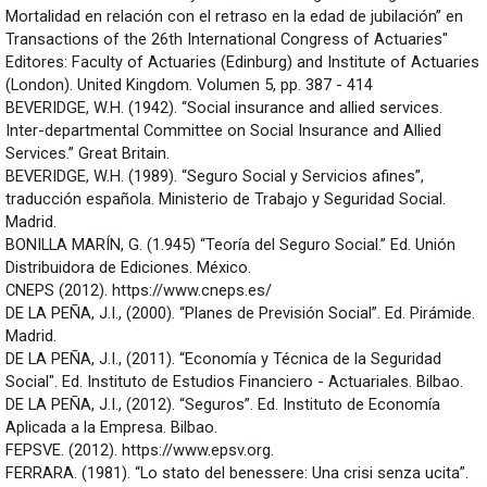
Mortalidad en relación con el retraso en la edad de jubilación” en
Transactions of the 26th International Congress of Actuaries"
Editores: Faculty of Actuaries (Edinburg) and Institute of Actuaries
(London). United Kingdom. Volumen 5, pp. 387 - 414
BEVERIDGE, W.H. (1942). “Social insurance and allied services.
Inter-departmental Committee on Social Insurance and Allied
Services.” Great Britain.
BEVERIDGE, W.H. (1989). “Seguro Social y Servicios afines”,
traducción española. Ministerio de Trabajo y Seguridad Social.
Madrid.
BONILLA MARÍN, G. (1.945) “Teoría del Seguro Social.” Ed. Unión
Distribuidora de Ediciones. México.
CNEPS (2012). https://www.cneps.es/
DE LA PEÑA, J.I., (2000). “Planes de Previsión Social”. Ed. Pirámide.
Madrid.
DE LA PEÑA, J.I., (2011). “Economía y Técnica de la Seguridad
Social". Ed. Instituto de Estudios Financiero - Actuariales. Bilbao.
DE LA PEÑA, J.I., (2012). “Seguros”. Ed. Instituto de Economía
Aplicada a la Empresa. Bilbao.
FEPSVE. (2012). https://www.epsv.org.
FERRARA. (1981). “Lo stato del benessere: Una crisi senza ucita”.