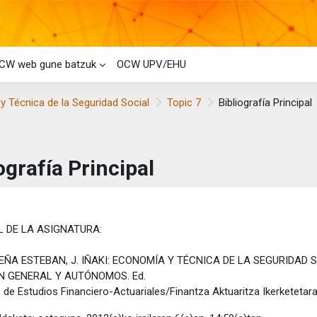
CW web gune batzuk
OCW UPV/EHU
 Técnica de la Seguridad Social
Topic 7
Bibliografía Principal
ografía Principal
taren baldintzak
 DE LA ASIGNATURA:
PEÑA ESTEBAN, J. IÑAKI: ECONOMÍA Y TÉCNICA DE LA SEGURIDAD
N GENERAL Y AUTÓNOMOS. Ed.
o de Estudios Financiero-Actuariales/Finantza Aktuaritza Ikerketetar