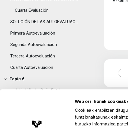
Azken al
Cuarta Evaluación
SOLUCIÓN DE LAS AUTOEVALUACIONES ANTERIORES:
Primera Autoevaluación
Segunda Autoevaluación
Tercera Autoevaluación
Cuarta Autoevaluación
Topic 6
Tolestu
J. Iñaki De La Peña Esteban
Web orri honek cookieak e
Contacto
Cookieak erabiltzen ditugu
Horario de Tutorías:
funtzionaltasunak eskaintz
buruzko informazioa partek
Topic 7
Lege Oharra
Tolestu