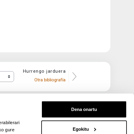
Hurrengo jarduera
Otra bibliografía
Dena onartu
rabilerari
Egokitu
ko gure
entana nueva)
bre ventana nueva)
kedIn (abre ventana nueva)
 en YouTube (abre ventana nueva)