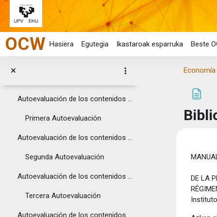
RESOLUCIÓN DE SUPUESTO PRÁCTICO FINAL I
Joan eduki nagusira zuzenean
SUPUESTO PROPUESTO PRÁCTICO FINAL II
OCW
RESOLUCIÓN DE SUPUESTO PRÁCTICO FINAL II
Hasiera
Egutegia
Ikastaroak esparruka
Beste O
Topic 5
Tolestu
Economía y
Cada estudiante puede comprobar del grado de conoc...
Autoevaluación de los contenidos correspondienteas...
Bibli
Primera Autoevaluación
Autoevaluación de los contenidos correspondienteas...
Osake
Segunda Autoevaluación
MANUAL
Autoevaluación de los contenidos correspondienteas...
DE LA 
RÉGIME
Tercera Autoevaluación
Institut
Autoevaluación de los contenidos correspondienteas...