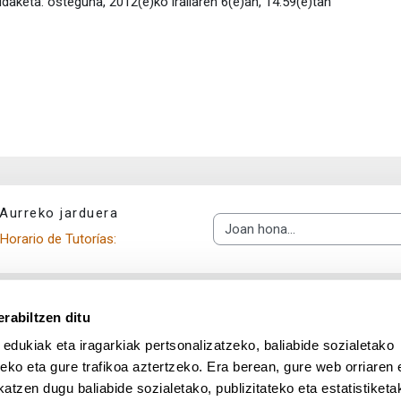
daketa: osteguna, 2012(e)ko irailaren 6(e)an, 14:59(e)tan
Aurreko jarduera
Joan hona...
Horario de Tutorías:
rabiltzen ditu
 edukiak eta iragarkiak pertsonalizatzeko, baliabide sozialetako
eko eta gure trafikoa aztertzeko. Era berean, gure web orriaren e
atzen dugu baliabide sozialetako, publizitateko eta estatistiketa
UPV/EHU en Facebook (abre v
UPV/EHU en Twitter (a
UPV/EHU en Lin
UPV/EHU
App deskargatu