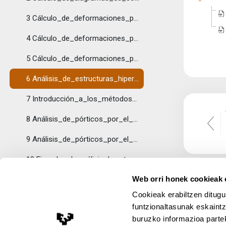
3 Cálculo_de_deformaciones_por_métodos_gráficos
4 Cálculo_de_deformaciones_por_métodos_matemáticos
5 Cálculo_de_deformaciones_por_métodos_energéticos
6 Análisis_de_estructuras_hiperestáticas_por_métodos_de_compatibilidad
7 Introducción_a_los_métodos_de_equilibrio
8 Análisis_de_pórticos_por_el_método_de_Maney
9 Análisis_de_pórticos_por_el_método_de_Cross
10 Ejemplos de análisis de estructuras hiperestáticas por compatibilidad y por equilibrio
Web orri honek cookieak e
Topic 3
Tolestu
Cookieak erabiltzen ditugu
11 Ejercicios finales propuestos
funtzionaltasunak eskaintz
buruzko informazioa partek
Topic 4
Lege Oharra
Tolestu