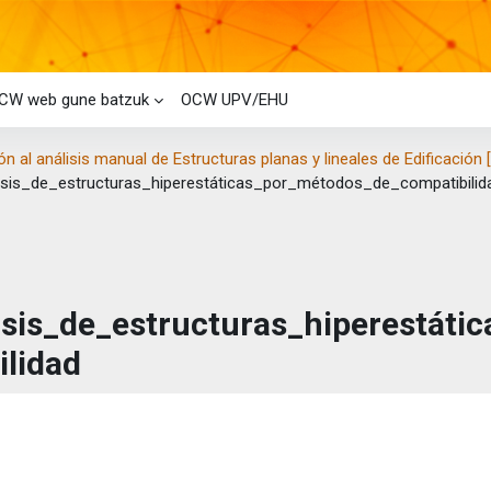
CW web gune batzuk
OCW UPV/EHU
ón al análisis manual de Estructuras planas y lineales de Edificación 
isis_de_estructuras_hiperestáticas_por_métodos_de_compatibilid
isis_de_estructuras_hiperestát
ilidad
taren baldintzak