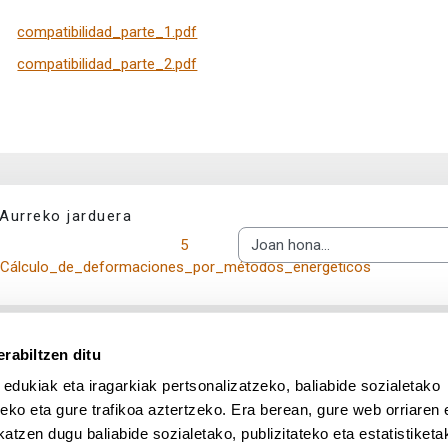
compatibilidad_parte_1.pdf
compatibilidad_parte_2.pdf
Aurreko jarduera
5 
Joan hona...
Cálculo_de_deformaciones_por_métodos_energéticos
rabiltzen ditu
 edukiak eta iragarkiak pertsonalizatzeko, baliabide sozialetako
eko eta gure trafikoa aztertzeko. Era berean, gure web orriaren e
atzen dugu baliabide sozialetako, publizitateko eta estatistiketa
UPV/EHU en Facebook (abre v
UPV/EHU en Twitter (a
UPV/EHU en Lin
UPV/EHU
App deskargatu