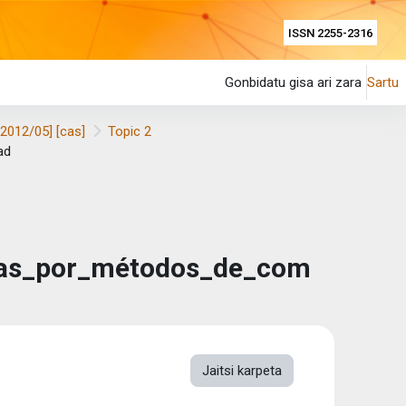
ISSN 2255-2316
Gonbidatu gisa ari zara
Sartu
[2012/05] [cas]
Topic 2
ad
icas_por_métodos_de_com
Jaitsi karpeta