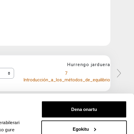
Hurrengo jarduera
7 
Introducción_a_los_métodos_de_equilibrio
Dena onartu
rabilerari
Egokitu
ko gure
entana nueva)
bre ventana nueva)
kedIn (abre ventana nueva)
 en YouTube (abre ventana nueva)