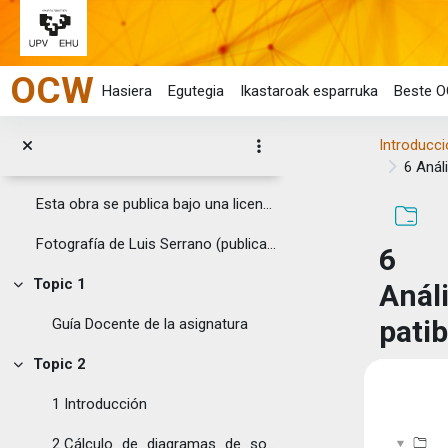
Joan eduki nagusira zuzenean
OCW
Hasiera
Egutegia
Ikastaroak esparruka
Beste O
Introducci
Orokorra
6 Anál
Tolestu
Esta obra se publica bajo una licencia Creative ...
Fotografía de Luis Serrano (publicada ...
6
Topic 1
Anál
Tolestu
patib
Guía Docente de la asignatura
Topic 2
Tolestu
Osake
1 Introducción
2 Cálculo_de_diagramas_de_solicitaciones_de_estructuras_isostáticas