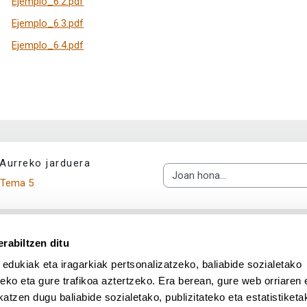
Ejemplo_6.2.pdf
Ejemplo_6.3.pdf
Ejemplo_6.4.pdf
Aurreko jarduera
Joan hona...
Tema 5
rabiltzen ditu
 edukiak eta iragarkiak pertsonalizatzeko, baliabide sozialetako
eko eta gure trafikoa aztertzeko. Era berean, gure web orriaren e
atzen dugu baliabide sozialetako, publizitateko eta estatistiketa
UPV/EHU en Facebook (abre v
UPV/EHU en Twitter (a
UPV/EHU en Lin
UPV/EHU
App deskargatu