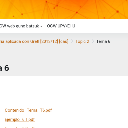
CW web gune batzuk
OCW UPV/EHU
a aplicada con Gretl [2013/12] [cas]
Topic 2
Tema 6
 6
taren baldintzak
Contenido_Tema_T6.pdf
Ejemplo_6.1.pdf