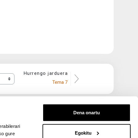
Hurrengo jarduera
Tema 7
Dena onartu
rabilerari
Egokitu
ko gure
entana nueva)
bre ventana nueva)
kedIn (abre ventana nueva)
 en YouTube (abre ventana nueva)