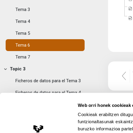
Tema 3
Tema 4
Tema 5
Tema 6
Tema 7
Topic 3
Tolestu
Ficheros de datos para el Tema 3
Ficheros de datos para el Tema 4
Ficheros de datos para el Tema 5
Web orri honek cookieak e
Cookieak erabiltzen ditugu
Topic 4
Tolestu
funtzionaltasunak eskaintz
Actividades
buruzko informazioa partek
Lege Oharra