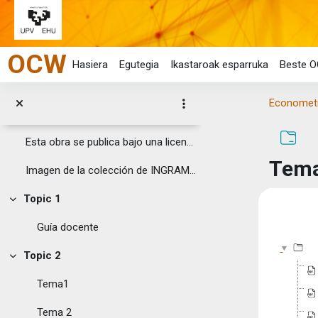
Joan eduki nagusira zuzenean
OCW
Hasiera
Egutegia
Ikastaroak esparruka
Beste O
Econometrí
Orokorra
Tolestu
Esta obra se publica bajo una licencia Creative ...
Tema
Imagen de la colección de INGRAM GOLD ...
Topic 1
Tolestu
Osake
Guía docente
Topic 2
Tolestu
Tema1
Tema 2