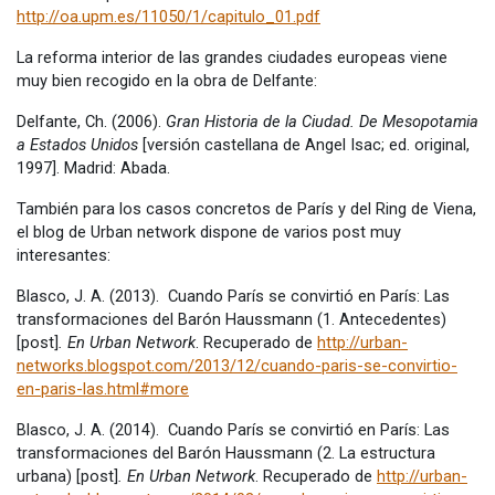
http://oa.upm.es/11050/1/capitulo_01.pdf
La reforma interior de las grandes ciudades europeas viene
muy bien recogido en la obra de Delfante:
Delfante, Ch. (2006).
Gran Historia de la Ciudad. De Mesopotamia
a Estados Unidos
[versión castellana de Angel Isac; ed. original,
1997]. Madrid: Abada.
También para los casos concretos de París y del Ring de Viena,
el blog de Urban network dispone de varios post muy
interesantes:
Blasco, J. A. (2013). Cuando París se convirtió en París: Las
transformaciones del Barón Haussmann (1. Antecedentes)
[post]
. En Urban Network
. Recuperado de
http://urban-
networks.blogspot.com/2013/12/cuando-paris-se-convirtio-
en-paris-las.html#more
Blasco, J. A. (2014). Cuando París se convirtió en París: Las
transformaciones del Barón Haussmann (2. La estructura
urbana) [post]
. En Urban Network
. Recuperado de
http://urban-