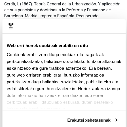
Cerdà, I. (1867). Teoría General de la Urbanización. Y aplicación
de sus principios y doctrinas a la Reforma y Ensanche de
Barcelona. Madrid: Imprenta Española. Recuperado
de
http://www.anycerda.org/web/es/arxiu-cerda/fitxa/teoria-
general-de-la-urbanizacion/115
Con objeto del 150 aniversario, se publicó un libro divulgativo
que también es recomendable:
Web orri honek cookieak erabiltzen ditu
Cookieak erabiltzen ditugu edukiak eta iragarkiak
Museu d’Història de Barcelona (2010).
Cerdà y Barcelona. La
primera metrópoli, 1853-1897
. Recuperado de
pertsonalizatzeko, baliabide sozialetako funtzionaltasunak
https://ajuntament.barcelona.cat/museuhistoria/sites/default/fil
eskaintzeko eta gure trafikoa aztertzeko. Era berean,
gure web orriaren erabilerari buruzko informazioa
En el caso del Ensanche de Madrid, el Ayuntamiento también
partekatzen dugu baliabide sozialetako, publizitateko eta
publicó un documento divulgativo del 150 aniversario, que
estatistiketako gure hornitzaileekin. Horiek aukera izango
también es de utilidad para entender el proceso de
construcción del ensanche:
dute informazio hori zeuk eman diezun edo euren
zerbitzuak erabili dituzulako eskuratu duten bestelako
Ayuntamiento de Madrid (2010). Plan Castro 150 años. Madrid:
informazio batekin uztartzeko.
Área de Gobierno de Urbanismo y Vivienda del Ayuntamiento de
Madrid. Recuperado de
Erakutsi xehetasunak
https://www.madrid.es/UnidadWeb/Contenidos/Publicaciones/Te