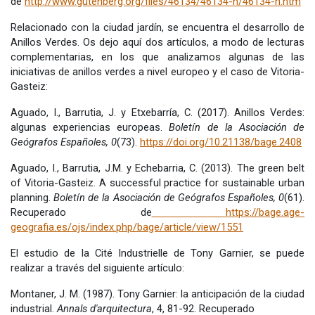
de
http://www.gutenberg.org/files/46134/46134-h/46134-h.htm
Relacionado con la ciudad jardín, se encuentra el desarrollo de
Anillos Verdes. Os dejo aquí dos artículos, a modo de lecturas
complementarias, en los que analizamos algunas de las
iniciativas de anillos verdes a nivel europeo y el caso de Vitoria-
Gasteiz:
Aguado, I., Barrutia, J. y Etxebarría, C. (2017). Anillos Verdes:
algunas experiencias europeas.
Boletín de la Asociación de
Geógrafos Españoles, 0
(73).
https://doi.org/10.21138/bage.2408
Aguado, I., Barrutia, J.M. y Echebarria, C. (2013). The green belt
of Vitoria-Gasteiz. A successful practice for sustainable urban
planning.
Boletín de la Asociación de Geógrafos Españoles, 0
(61).
Recuperado de
https://bage.age-
geografia.es/ojs/index.php/bage/article/view/1551
El estudio de la Cité Industrielle de Tony Garnier, se puede
realizar a través del siguiente artículo:
Montaner, J. M. (1987). Tony Garnier: la anticipación de la ciudad
industrial.
Annals d'arquitectura
, 4, 81-92. Recuperado