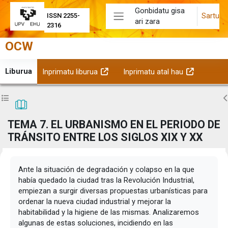
Joan eduki nagusira zuzenean
Gonbidatu gisa
Sartu
ISSN 2255-
ari zara
Alboko panela
2316
OCW
Liburua
Inprimatu liburua
Inprimatu atal hau
(Leiho berri batean irekitzen da)
(Leiho berri batean irekitzen da)
Zabaldu ikastaroaren aurkibidea
Z
TEMA 7. EL URBANISMO EN EL PERIODO DE
TRÁNSITO ENTRE LOS SIGLOS XIX Y XX
Osaketaren baldintzak
Ante la situación de degradación y colapso en la que
había quedado la ciudad tras la Revolución Industrial,
empiezan a surgir diversas propuestas urbanísticas para
ordenar la nueva ciudad industrial y mejorar la
habitabilidad y la higiene de las mismas. Analizaremos
algunas de estas soluciones, incidiendo en las