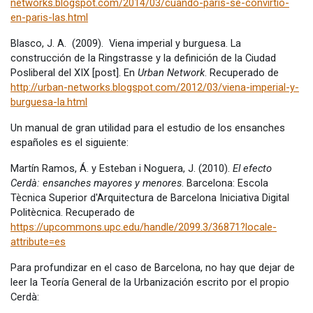
networks.blogspot.com/2014/03/cuando-paris-se-convirtio-
en-paris-las.html
Blasco, J. A. (2009). Viena imperial y burguesa. La
construcción de la Ringstrasse y la definición de la Ciudad
Posliberal del XIX [post]. En
Urban Network
. Recuperado de
http://urban-networks.blogspot.com/2012/03/viena-imperial-y-
burguesa-la.html
Un manual de gran utilidad para el estudio de los ensanches
españoles es el siguiente:
Martín Ramos, Á. y Esteban i Noguera, J. (2010).
El efecto
Cerdà: ensanches mayores y menores
. Barcelona: Escola
Tècnica Superior d'Arquitectura de Barcelona Iniciativa Digital
Politècnica. Recuperado de
https://upcommons.upc.edu/handle/2099.3/36871?locale-
attribute=es
Para profundizar en el caso de Barcelona, no hay que dejar de
leer la Teoría General de la Urbanización escrito por el propio
Cerdà: