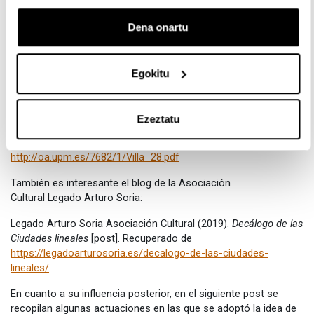
Lecturas donde se aborda la ciudad lineal de forma resumida
Dena onartu
serían los siguientes, y por tanto, útil para hacerse una visión
general es:
Sambricio, C. (1982). Arturo Soria y la Ciudad Lineal.
Q: Consejo
Egokitu
Superior de los Colegios Arquitectos,
(58), 22-30. Recuperado de
http://oa.upm.es/10922/1/arturosoriaylaciudadlineal.pdf
Ezeztatu
Navascués Palacio, P. (1969). La Ciudad Lineal de Arturo Soria.
Villa de Madrid,
28, 49-58. Recuperado de
http://oa.upm.es/7682/1/Villa_28.pdf
También es interesante el blog de la Asociación
Cultural Legado Arturo Soria:
Legado Arturo Soria Asociación Cultural (2019).
Decálogo de las
Ciudades lineales
[post]. Recuperado de
https://legadoarturosoria.es/decalogo-de-las-ciudades-
lineales/
En cuanto a su influencia posterior, en el siguiente post se
recopilan algunas actuaciones en las que se adoptó la idea de