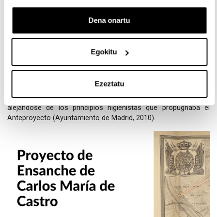
existente lo que le granjeó numerosas críticas por parte de los
propietarios del suelo. El alto precio del suelo y su lenta
Dena onartu
ejecución, hizo que no solucionase los problemas de escasez
de vivienda de la clase obrera, que se fue asentando en el
extrarradio, mientras que el Ensanche quedó destinado para las
Egokitu
clases burguesas. El ensanche comenzó su andadura por la
calle Serrano, con las primeras edificaciones promovidas por el
Marqués de Salamanca. En su ejecución, se redujo la anchura
Ezeztatu
de las calles y se construyó en zonas previstas para
equipamientos. Esto provocó una densificación del área
alejándose de los principios higienistas que propugnaba el
Anteproyecto (Ayuntamiento de Madrid, 2010).