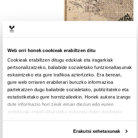
Web orri honek cookieak erabiltzen ditu
Cookieak erabiltzen ditugu edukiak eta iragarkiak
pertsonalizatzeko, baliabide sozialetako funtzionaltasunak
Fuente:
Ildefons
Cerdà i Sunyer, Dominio Público,
eskaintzeko eta gure trafikoa aztertzeko. Era berean,
https://commons.wikimedia.org/wiki/File:PlaCerda1859b.jpg
gure web orriaren erabilerari buruzko informazioa
partekatzen dugu baliabide sozialetako, publizitateko eta
El ensanche de Madrid, proyectado por Carlos María de Castro
(1860), planteaba numerosos espacios abiertos destinados a
estatistiketako gure hornitzaileekin. Horiek aukera izango
jardines y poca densidad edificatoria, con edificaciones que no
dute informazio hori zeuk eman diezun edo euren
superaban las tres plantas de altura y no se ocupaba más del
zerbitzuak erabili dituzulako eskuratu duten bestelako
cincuenta por ciento de la parcela. El barrio de Salamanca es el
informazio batekin uztartzeko.
que en la actualidad se asemeja más a las directrices
marcadas en el Plan de Castro. Su desarrollo fue muy lento,
Erakutsi xehetasunak
prolongándose hasta 1930. No respetaba el parcelario