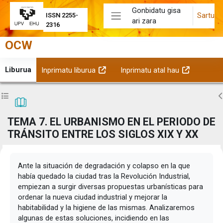
Joan eduki nagusira zuzenean
Gonbidatu gisa
Sartu
ISSN 2255-
ari zara
Alboko panela
2316
OCW
Liburua
Inprimatu liburua
Inprimatu atal hau
(Leiho berri batean irekitzen da)
(Leiho berri batean irekitzen da)
Zabaldu ikastaroaren aurkibidea
Z
TEMA 7. EL URBANISMO EN EL PERIODO DE
TRÁNSITO ENTRE LOS SIGLOS XIX Y XX
Osaketaren baldintzak
Ante la situación de degradación y colapso en la que
había quedado la ciudad tras la Revolución Industrial,
empiezan a surgir diversas propuestas urbanísticas para
ordenar la nueva ciudad industrial y mejorar la
habitabilidad y la higiene de las mismas. Analizaremos
algunas de estas soluciones, incidiendo en las