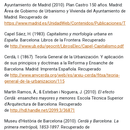
Ayuntamiento de Madrid (2010). Plan Castro 150 años. Madrid:
Área de Gobierno de Urbanismo y Vivienda del Ayuntamiento de
Madrid. Recuperado de
https://www.madrid.es/UnidadWeb/Contenidos/Publicaciones/Te
Capel Sáez, H. (1983).
Capitalismo y morfología urbana en
España
. Barcelona: Libros de la Frontera. Recuperado
de
http://www.ub.edu/geocrit/LibrosElec/Capel-Capitalismo.pdf
Cerdà, I. (1867). Teoría General de la Urbanización. Y aplicación
de sus principios y doctrinas a la Reforma y Ensanche de
Barcelona. Madrid: Imprenta Española. Recuperado
de
http://www.anycerda.org/web/es/arxiu-cerda/fitxa/teoria-
general-de-la-urbanizacion/115
Martín Ramos, Á., & Esteban i Noguera, J. (2010).
El efecto
Cerdà: ensanches mayores y menores
. Escola Tècnica Superior
d'Arquitectura de Barcelona. Recuperado
de
http://hdl.handle.net/2099.3/36871
Museu d’Història de Barcelona (2010).
Cerdà y Barcelona. La
primera metrópoli, 1853-1897
. Recuperado de