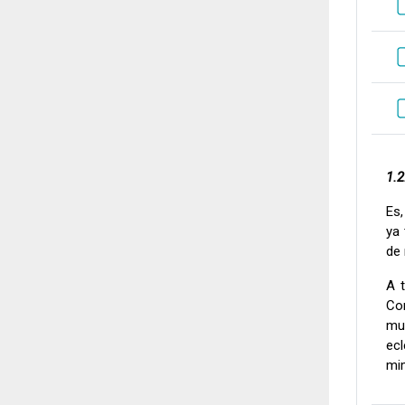
1.
Es,
ya 
de 
A 
Cor
mun
ecl
mim