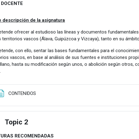
A DOCENTE
 descripción de la asignatura
etende ofrecer al estudioso las líneas y documentos fundamentales 
s territorios vascos (Álava, Guipúzcoa y Vizcaya), tanto en su ámbit
etende, con ello, sentar las bases fundamentales para el conocimie
torios vascos, en base al análisis de sus fuentes e instituciones prop
llano, hasta su modificación según unos, o abolición según otros, c
.
Página
CONTENIDOS
Topic 2
apsar
TURAS RECOMENDADAS