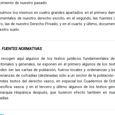
imiento de nuestro pasado.
ibuímos los mismos en cuatro grandes apartados: en el primero da
mentales de nuestro derecho escrito; en el segundo, las fuentes 
ro, las de nuestro Derecho Privado; y en el cuarto y último, docume
estro suelo.
1. FUENTES NORMATIVAS
 recogen aquí algunos de los textos jurídicos fundamentales de nu
rritoriales y generales, se exponen en el primero algunos de los t
eden ser las cartas de población, fueros locales y ordenanzas y ba
enanzas de cofradías (destinadas sólo a un sector de la población 
andes textos del derecho vasco, en especial los Cuadernos de Ord
ecífica vasca; y en el tercero y último algunos de los textos gen
narquía Hispánica después, que tuvieron efecto también en nuest
ellas.