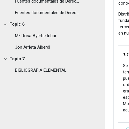
Fuentes documentales de Derecho Privado
conoc
Fuentes documentales de Derecho Penal o Procesal
Distr
funda
Topic 6
terce
Colapsar
en nu
Mª Rosa Ayerbe Iribar
Jon Arrieta Alberdi
1.
Topic 7
Colapsar
Se
BIBLIOGRAFÍA ELEMENTAL
te
pu
ord
gr
esp
Mo
aqu