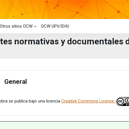
Otros sitios OCW
OCW UPV/EHU
tes normativas y documentales d
ues de contenido principales
filado de sección
General
apsar
obra se publica bajo una licencia
Creative Commons License.