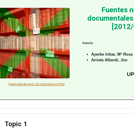
Fuentes n
documentales 
[2012/
Autoría:
Ayerbe Iribar, Mª Rosa
Arrieta Alberdi, Jon
UP
Fotografía de gynti_46 publicada en Flick
Topic 1
apsar