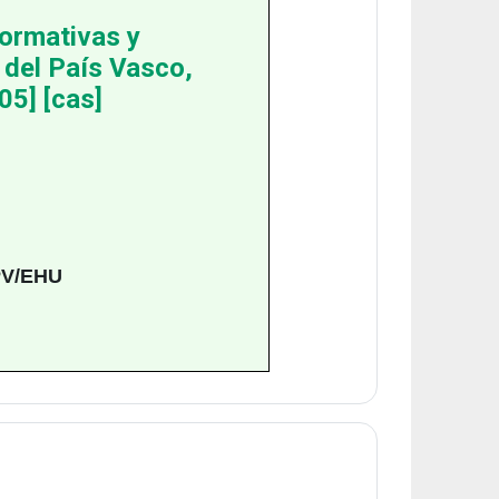
ormativas y
del País Vasco,
05] [cas]
V/EHU