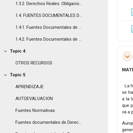
1.3.2. Derechos Reales. Obligaciones y Contratos
1.4. FUENTES DOCUMENTALES DE DERECHO PENAL Y PRO...
1.4.1. Fuentes Documentales de Derecho Penal
1.4.2. Fuentes Documentales de Derecho Procesal
Topic 4
Colapsar
Col
OTROS RECURSOS
MATE
Topic 5
Colapsar
La hi
APRENDIZAJE
se ha
AUTOEVALUACION
a la 
que p
Fuentes Normativas
va a 
Fuentes documentales de Derecho Público
Aunqu
gener