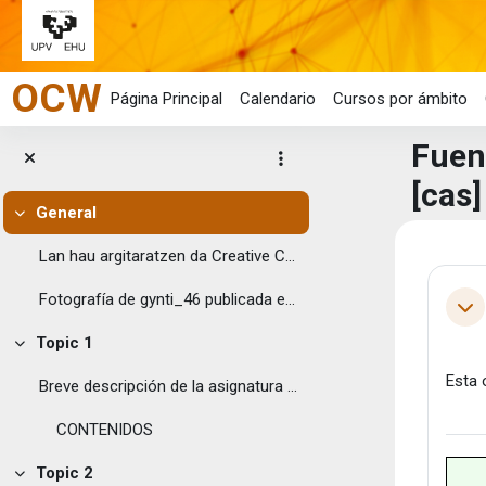
Salta al contenido principal
OCW
Página Principal
Calendario
Cursos por ámbito
Fuen
[cas]
General
Colapsar
Bloq
Lan hau argitaratzen da Creative Commons License...
Per
Fotografía de gynti_46 publicada en Flic...
Col
Topic 1
Colapsar
Esta 
Breve descripción de la asignatura Se pretende o...
CONTENIDOS
Topic 2
Colapsar