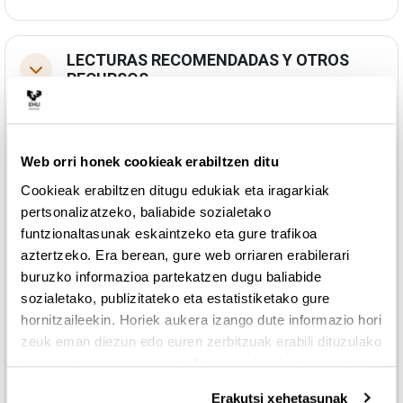
LECTURAS RECOMENDADAS Y OTROS
Tolestu
RECURSOS
Web orri honek cookieak erabiltzen ditu
URLa
1-"Towing tank test"
Cookieak erabiltzen ditugu edukiak eta iragarkiak
"Towing Tank resistance test". En el video se puede observar el
pertsonalizatzeko, baliabide sozialetako
ensayo de resistencia al avance de un modelo de yate a escala en
funtzionaltasunak eskaintzeko eta gure trafikoa
un canal de pruebas.
aztertzeko. Era berean, gure web orriaren erabilerari
buruzko informazioa partekatzen dugu baliabide
Video de youtube subido por la Universidad de Newcastle.
sozialetako, publizitateko eta estatistiketako gure
hornitzaileekin. Horiek aukera izango dute informazio hori
URLa
2- "Biofouling of ships"
zeuk eman diezun edo euren zerbitzuak erabili dituzulako
eskuratu duten bestelako informazio batekin uztartzeko.
Video explicativo de la problemática de la flora y fauna marinas
adheridas a la estructura de un buque.
Erakutsi xehetasunak