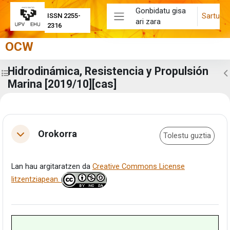
Joan eduki nagusira zuzenean
Gonbidatu gisa
Sartu
ISSN 2255-
ari zara
Alboko panela
2316
OCW
Hidrodinámica, Resistencia y Propulsión
Zabaldu ikastaroaren aurkibidea
Z
Marina [2019/10][cas]
Eduki-bloke nagusiak
Atalaren laburpena
Orokorra
Tolestu guztia
Tolestu
Lan hau argitaratzen da
Creative Commons License
litzentziapean.