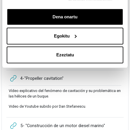
Video de Youtube subido por "The Institute of Marine Engineering,
Science and Technology IMAREST"
Dena onartu
URLa
3-"POD propulsion"
Egokitu
Video explicativo del sistema de propulsión acimutal de ABB
denominado AZIPOD.
Ezeztatu
Video de Youtube subido por "Scenic US".
URLa
4-"Propeller cavitation"
Vídeo explicativo del fenómeno de cavitación y su problemática en
las hélices de un buque.
Video de Youtube subido por Dan Stefanescu.
URLa
5- "Construcción de un motor diesel marino"