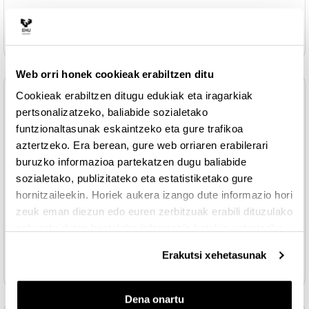
Karpeta
La inflación y el desempleo
Web orri honek cookieak erabiltzen ditu
Topic 3
Cookieak erabiltzen ditugu edukiak eta iragarkiak
Tolestu
pertsonalizatzeko, baliabide sozialetako
LECTURAS RECOMENDADAS
funtzionaltasunak eskaintzeko eta gure trafikoa
aztertzeko. Era berean, gure web orriaren erabilerari
Lecturas recomendadas de los manuales de
buruzko informazioa partekatzen dugu baliabide
Fitxategia
economía (capítulos)
sozialetako, publizitateko eta estatistiketako gure
hornitzaileekin. Horiek aukera izango dute informazio hori
Libros o ensayos de economía de reciente
zeuk eman diezun edo euren zerbitzuak erabili dituzulako
Fitxategia
publicación.
eskuratu duten bestelako informazio batekin uztartzeko.
Enlaces de internet de interés (instituciones,
Erakutsi xehetasunak
Fitxategia
acceso a datos económicos, blogs y vídeos)
Dena onartu