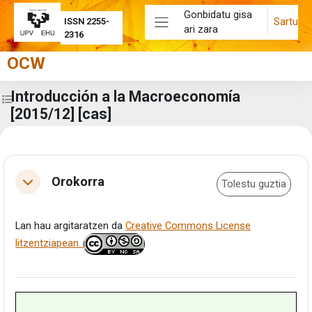
Joan eduki nagusira zuzenean
Gonbidatu gisa
Sartu
ISSN 2255-
ari zara
Alboko panela
2316
OCW
Introducción a la Macroeconomía
Zabaldu ikastaroaren aurkibidea
[2015/12] [cas]
Eduki-bloke nagusiak
Atalaren laburpena
Orokorra
Tolestu guztia
Tolestu
Lan hau argitaratzen da
Creative Commons License
litzentziapean.