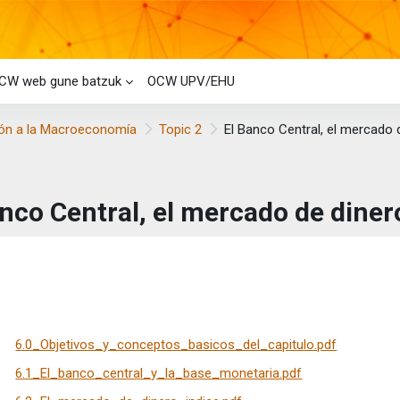
CW web gune batzuk
OCW UPV/EHU
ión a la Macroeconomía
Topic 2
El Banco Central, el mercado d
nco Central, el mercado de dinero
taren baldintzak
6.0_Objetivos_y_conceptos_basicos_del_capitulo.pdf
6.1_El_banco_central_y_la_base_monetaria.pdf