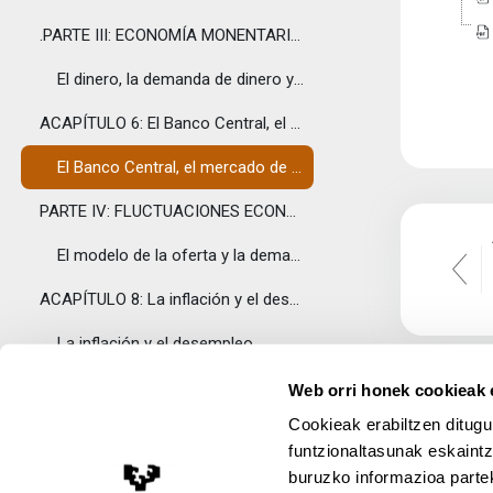
.PARTE III: ECONOMÍA MONENTARIA.CAPÍTULO 5: El din...
El dinero, la demanda de dinero y el sistema bancario
ACAPÍTULO 6: El Banco Central, el mercado de diner...
El Banco Central, el mercado de dinero y la política monetaria
PARTE IV: FLUCTUACIONES ECONÓMICAS.CAPÍTULO 7: El ...
El modelo de la oferta y la demanda agregada
ACAPÍTULO 8: La inflación y el desempleo
La inflación y el desempleo
Topic 3
Web orri honek cookieak e
Tolestu
Cookieak erabiltzen ditugu
Lecturas recomendadas de los manuales de economía (capítulos)
funtzionaltasunak eskaintz
Libros o ensayos de economía de reciente publicación.
buruzko informazioa partek
Lege Oharra