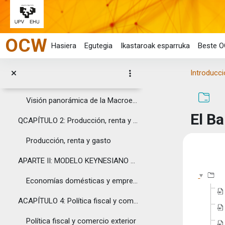
4. METODOLOGÍA
Joan eduki nagusira zuzenean
5. CRONOGRAMA
OCW
6. AGRADECIMIENTOS
Hasiera
Egutegia
Ikastaroak esparruka
Beste O
Topic 2
Tolestu
Introducc
EPARTE I: CONCEPTOS GENERALES.CAPÍTULO 1: Visión p...
Visión panorámica de la Macroeconomía
El Ba
QCAPÍTULO 2: Producción, renta y gasto
Producción, renta y gasto
Osake
APARTE II: MODELO KEYNESIANO SIMPLE.CAPÍTULO 3: Ec...
Economías domésticas y empresas
ACAPÍTULO 4: Política fiscal y comercio exterior
Política fiscal y comercio exterior