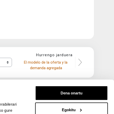
Hurrengo jarduera
El modelo de la oferta y la 
demanda agregada
Dena onartu
rabilerari
Egokitu
ko gure
entana nueva)
bre ventana nueva)
kedIn (abre ventana nueva)
 en YouTube (abre ventana nueva)