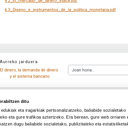
6.2_El_mercado_de_dinero_indice.pdf
6.3_Diseno_e_instrumentos_de_la_politica_monetaria.pdf
Aurreko jarduera
El dinero, la demanda de dinero 
Joan hona...
y el sistema bancario
rabiltzen ditu
 edukiak eta iragarkiak pertsonalizatzeko, baliabide sozialetako
eko eta gure trafikoa aztertzeko. Era berean, gure web orriaren e
atzen dugu baliabide sozialetako, publizitateko eta estatistiketa
UPV/EHU en Facebook (abre v
UPV/EHU en Twitter (a
UPV/EHU en Lin
UPV/EHU
App deskargatu