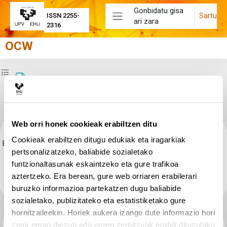
Joan eduki nagusira zuzenean
Gonbidatu gisa
Sartu
ISSN 2255-
ari zara
Alboko panela
2316
OCW
Zabaldu ikastaroaren aurkibidea
Bibliografía: manuales de economía y
libros de ejerccios.
Web orri honek cookieak erabiltzen ditu
Osaketaren baldintzak
Cookieak erabiltzen ditugu edukiak eta iragarkiak
Egin klik
8._BIBLIOGRAFIAx.pdf
estekari fitxategia ikusteko.
pertsonalizatzeko, baliabide sozialetako
funtzionaltasunak eskaintzeko eta gure trafikoa
aztertzeko. Era berean, gure web orriaren erabilerari
buruzko informazioa partekatzen dugu baliabide
sozialetako, publizitateko eta estatistiketako gure
hornitzaileekin. Horiek aukera izango dute informazio hori
Aurreko jarduera
zeuk eman diezun edo euren zerbitzuak erabili dituzulako