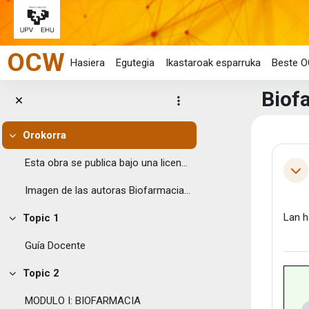
Joan eduki nagusira zuzenean
OCW
Hasiera
Egutegia
Ikastaroak esparruka
Beste O
Biof
Orokorra
Eduk
Tolestu
Ata
Esta obra se publica bajo una licencia Creative ...
Tol
Imagen de las autoras Biofarmacia ...
Lan h
Topic 1
Tolestu
Guía Docente
Topic 2
Tolestu
MODULO I: BIOFARMACIA