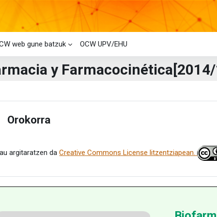
CW web gune batzuk
OCW UPV/EHU
armacia y Farmacocinética[2014/
i-bloke nagusiak
laren laburpena
Orokorra
estu
au argitaratzen da
Creative Commons License litzentziapean.
Biofarm