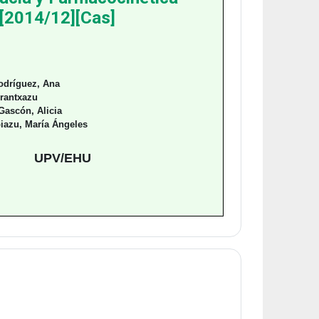
[2014/12][Cas]
odríguez, Ana
Arantxazu
Gascón, Alicia
piazu, María Ángeles
UPV/EHU