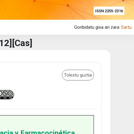
ISSN 2255-2316
Gonbidatu gisa ari zara
Sartu
12][Cas]
Tolestu guztia
acia y Farmacocinética