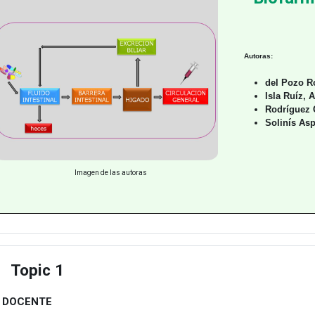
Autoras:
del Pozo R
Isla Ruíz, 
Rodríguez 
Solinís As
Imagen de las autoras
Topic 1
estu
A DOCENTE