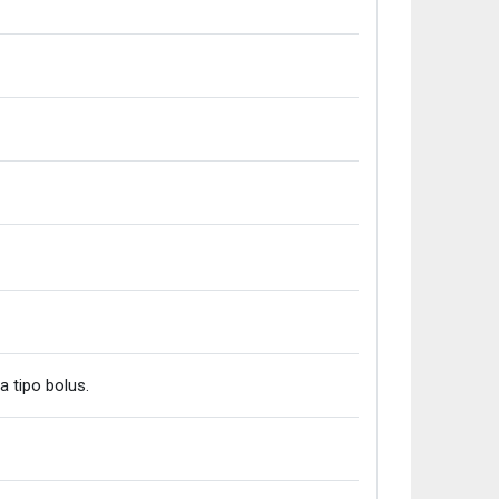
Fitxategia
 tipo bolus.
txategia