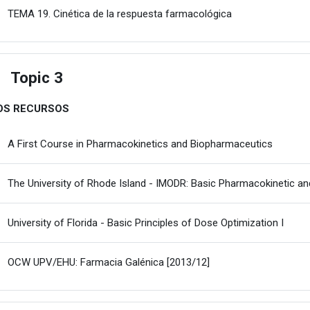
Fitxategia
TEMA 19. Cinética de la respuesta farmacológica
Topic 3
estu
OS RECURSOS
URLa
A First Course in Pharmacokinetics and Biopharmaceutics
The University of Rhode Island - IMODR: Basic Pharmacokinetic
URLa
University of Florida - Basic Principles of Dose Optimization I
URLa
OCW UPV/EHU: Farmacia Galénica [2013/12]