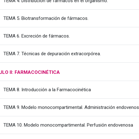
Fitxategia
TEMA 4. Distribución de fármacos en el organismo.
Fitxategia
TEMA 5. Biotransformación de fármacos.
Fitxategia
TEMA 6. Excreción de fármacos.
Fitxategia
TEMA 7. Técnicas de depuración extracorpórea.
LO II: FARMACOCINÉTICA
Fitxategia
TEMA 8. Introducción a la Farmacocinética
TEMA 9. Modelo monocompartimental. Administración endovenosa
Fi
TEMA 10. Modelo monocompartimental. Perfusión endovenosa