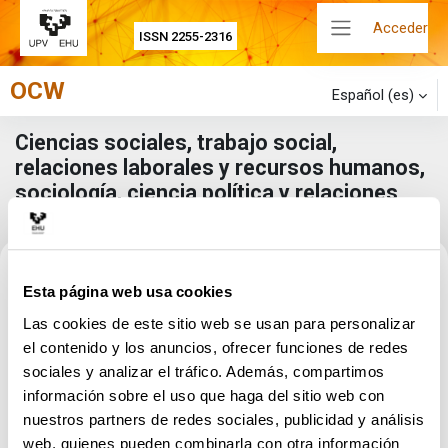
Salta al contenido principal
Acceder
ISSN 2255-2316
Panel lateral
OCW
Español ‎(es)‎
Ciencias sociales, trabajo social,
relaciones laborales y recursos humanos,
sociología, ciencia política y relaciones
internacionales
Esta página web usa cookies
Categorías
Las cookies de este sitio web se usan para personalizar
Buscar cursos
el contenido y los anuncios, ofrecer funciones de redes
sociales y analizar el tráfico. Además, compartimos
Buscar cursos
información sobre el uso que haga del sitio web con
2021
nuestros partners de redes sociales, publicidad y análisis
2018
web, quienes pueden combinarla con otra información