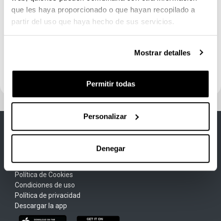
2016
que les haya proporcionado o que hayan recopilado a
partir del uso que haya hecho de sus servicios.
2015
2013
2012
Mostrar detalles
2010
2009
Permitir todas
Personalizar
Denegar
Aviso Legal
Política de Cookies
Condiciones de uso
Política de privacidad
Descargar la app