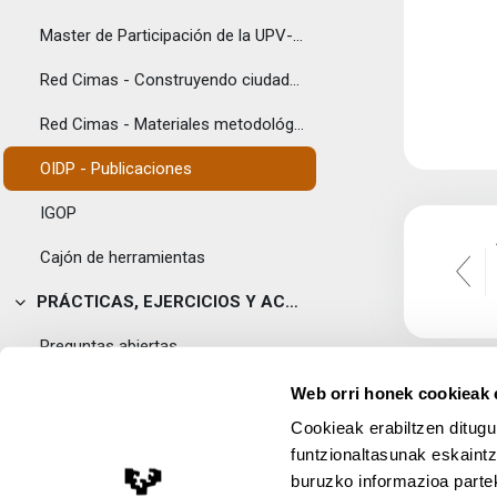
Master de Participación de la UPV-EHU
Red Cimas - Construyendo ciudadanía
Red Cimas - Materiales metodológicos
OIDP - Publicaciones
IGOP
Cajón de herramientas
PRÁCTICAS, EJERCICIOS Y ACTIVIDADES
Tolestu
Preguntas abiertas
Actividades 1
Web orri honek cookieak e
Cookieak erabiltzen ditugu
Actividades 2
funtzionaltasunak eskaintz
Actividades 3
buruzko informazioa partek
Lege Oharra