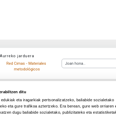
Aurreko jarduera
Red Cimas - Materiales 
Joan hona...
metodológicos
rabiltzen ditu
 edukiak eta iragarkiak pertsonalizatzeko, baliabide sozialetako
eko eta gure trafikoa aztertzeko. Era berean, gure web orriaren e
atzen dugu baliabide sozialetako, publizitateko eta estatistiketa
UPV/EHU en Facebook (abre v
UPV/EHU en Twitter (a
UPV/EHU en Lin
UPV/EHU
App deskargatu