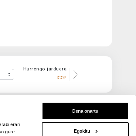
Hurrengo jarduera
IGOP
Dena onartu
rabilerari
Egokitu
ko gure
entana nueva)
bre ventana nueva)
kedIn (abre ventana nueva)
 en YouTube (abre ventana nueva)