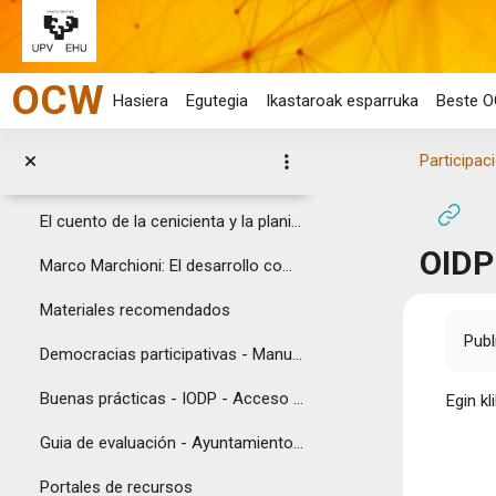
Tema 2: De qué hablamos cuando hablamos de participación
Joan eduki nagusira zuzenean
Tema 3: El diseño metodológico
OCW
Tema 4: Los nudos de la participación
Hasiera
Egutegia
Ikastaroak esparruka
Beste O
LECTURAS RECOMENDADAS Y OTROS RECURSOS
Tolestu
Participac
Vídeos recomendados: marco conceptual
El cuento de la cenicienta y la planificación integral
OIDP
Marco Marchioni: El desarrollo comunitario
Materiales recomendados
Osak
Publ
Democracias participativas - Manual - Acceso abierto
Buenas prácticas - IODP - Acceso abierto
Egin kl
Guia de evaluación - Ayuntamiento Iruña - Acceso abierto
Portales de recursos