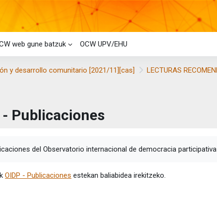
CW web gune batzuk
OCW UPV/EHU
ión y desarrollo comunitario [2021/11][cas]
LECTURAS RECOMEN
 - Publicaciones
etaren baldintzak
icaciones del Observatorio internacional de democracia participativa
ik
OIDP - Publicaciones
estekan baliabidea irekitzeko.