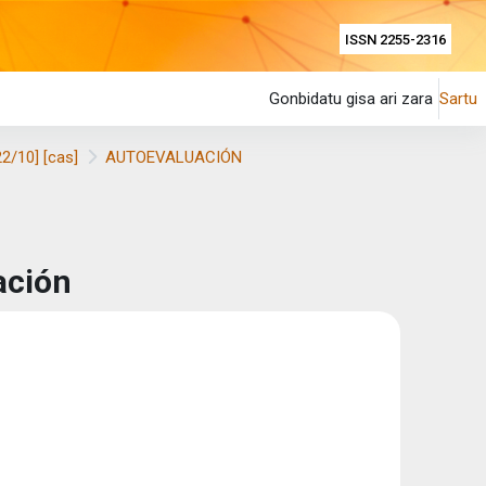
ISSN 2255-2316
Gonbidatu gisa ari zara
Sartu
22/10] [cas]
AUTOEVALUACIÓN
ación