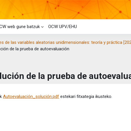
CW web gune batzuk
OCW UPV/EHU
s de las variables aleatorias unidimensionales: teoría y práctica [20
ción de la prueba de autoevaluación
lución de la prueba de autoevalu
etaren baldintzak
ik
Autoevaluación_solución.pdf
estekari fitxategia ikusteko.