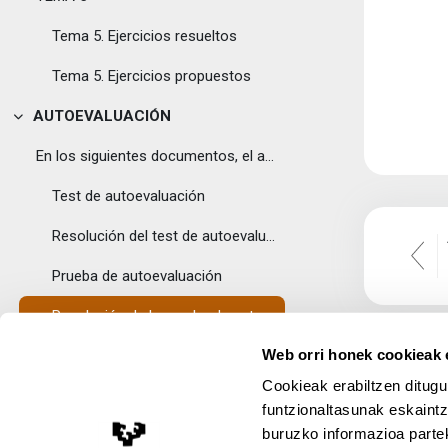
Tema 5. Ejercicios resueltos
Tema 5. Ejercicios propuestos
AUTOEVALUACIÓN
Tolestu
En los siguientes documentos, el alumnado podrá en...
Test de autoevaluación
Resolución del test de autoevaluación
Prueba de autoevaluación
Resolución de la prueba de autoevaluación
Web orri honek cookieak e
PROFESORADO
Tolestu
Cookieak erabiltzen ditugu
En este documento se muestra la información referi...
funtzionaltasunak eskaintz
buruzko informazioa partek
Profesorado
Lege Oharra