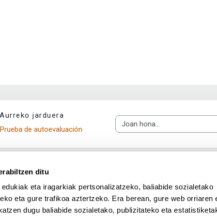
Aurreko jarduera
Joan hona...
Prueba de autoevaluación
rabiltzen ditu
 edukiak eta iragarkiak pertsonalizatzeko, baliabide sozialetako
eko eta gure trafikoa aztertzeko. Era berean, gure web orriaren e
atzen dugu baliabide sozialetako, publizitateko eta estatistiketa
UPV/EHU en Facebook (abre v
UPV/EHU en Twitter (a
UPV/EHU en Lin
UPV/EHU
App deskargatu