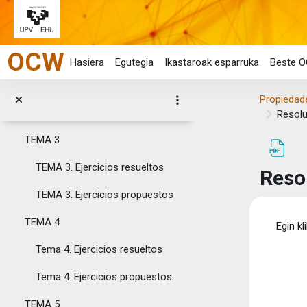
Tema 1. Ejercicios resueltos
Joan eduki nagusira zuzenean
Tema 1. Ejercicios propuestos
OCW
TEMA 2
Hasiera
Egutegia
Ikastaroak esparruka
Beste O
TEMA 2. Ejercicios resueltos
Propiedade
TEMA 2. Ejercicios propuestos
Resolu
TEMA 3
TEMA 3. Ejercicios resueltos
Reso
TEMA 3. Ejercicios propuestos
Osak
TEMA 4
Egin kl
Tema 4. Ejercicios resueltos
Tema 4. Ejercicios propuestos
TEMA 5