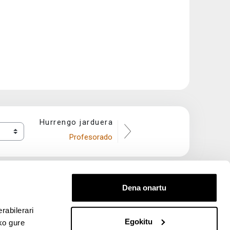
Hurrengo jarduera
Profesorado
Dena onartu
rabilerari
Egokitu
ko gure
entana nueva)
bre ventana nueva)
kedIn (abre ventana nueva)
 en YouTube (abre ventana nueva)