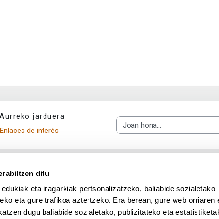
Aurreko jarduera
Joan hona...
Enlaces de interés
rabiltzen ditu
 edukiak eta iragarkiak pertsonalizatzeko, baliabide sozialetako
eko eta gure trafikoa aztertzeko. Era berean, gure web orriaren e
atzen dugu baliabide sozialetako, publizitateko eta estatistiketa
UPV/EHU en Facebook (abre v
UPV/EHU en Twitter (a
UPV/EHU en Lin
UPV/EHU
App deskargatu