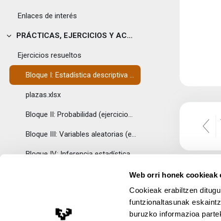
Tolestu
Enlaces de interés
PRÁCTICAS, EJERCICIOS Y ACTIVIDADES
Tolestu
Ejercicios resueltos
Bloque I: Estadística descriptiva (ejercicios resueltos)
plazas.xlsx
Bloque II: Probabilidad (ejercicios resueltos)
Bloque III: Variables aleatorias (ejercicios resueltos)
Bloque IV: Inferencia estadística (ejercicios resueltos)
AUTOEVALUACIÓN
Web orri honek cookieak e
Tolestu
Cookieak erabiltzen ditugu
Autoevaluación Bloque I: Temas 1, 2 y 3
funtzionaltasunak eskaintz
Test de autoevaluación nº1 (enunciados)
buruzko informazioa partek
Lege Oharra