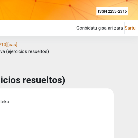
ISSN 2255-2316
Gonbidatu gisa ari zara
Sartu
/10][cas]
iva (ejercicios resueltos)
cicios resueltos)
steko.