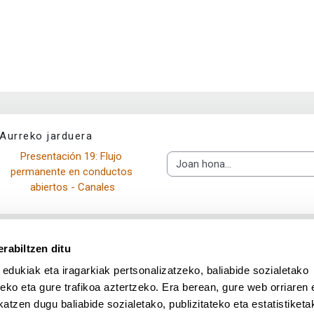
Aurreko jarduera
Presentación 19: Flujo 
Joan hona...
permanente en conductos 
abiertos - Canales
rabiltzen ditu
 edukiak eta iragarkiak pertsonalizatzeko, baliabide sozialetako
eko eta gure trafikoa aztertzeko. Era berean, gure web orriaren e
atzen dugu baliabide sozialetako, publizitateko eta estatistiketa
UPV/EHU en Facebook (abre v
UPV/EHU en Twitter (a
UPV/EHU en Lin
UPV/EHU
App deskargatu