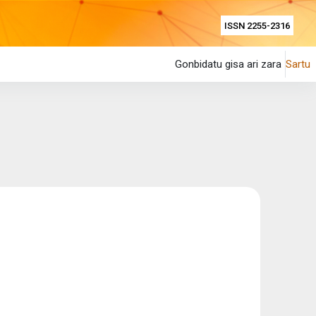
ISSN 2255-2316
Gonbidatu gisa ari zara
Sartu