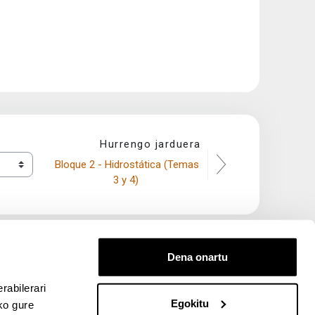
Hurrengo jarduera
Bloque 2 - Hidrostática (Temas 
3 y 4) 
Dena onartu
rabilerari
Egokitu
ko gure
entana nueva)
bre ventana nueva)
kedIn (abre ventana nueva)
 en YouTube (abre ventana nueva)