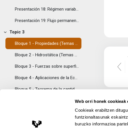
Presentación 18: Régimen variable en tuberías
Presentación 19: Flujo permanente en conductos abiertos - Canales
Topic 3
Tolestu
Bloque 1 - Propiedades (Temas 1 y 2)
Bloque 2 - Hidrostática (Temas 3 y 4)
Bloque 3 - Fuerzas sobre superficies (Temas 5 y 6)
Bloque 4 - Aplicaciones de la Ecuación de Bernoulli (Temas 10 y 11)
Bloque 5 - Teorema de la cantidad de movimiento (Temas 12 y 13)
Bloque 6 - Análisis dimensional y teoría de modelos (Tema 14)
Web orri honek cookieak e
Cookieak erabiltzen ditugu
Bloque 7 - Pérdidas de carga (Temas 16 y 17)
funtzionaltasunak eskaintz
Bloque 8 - Golpe de ariete y Canales (Temas 18 y 19)
buruzko informazioa partek
Lege Oharra