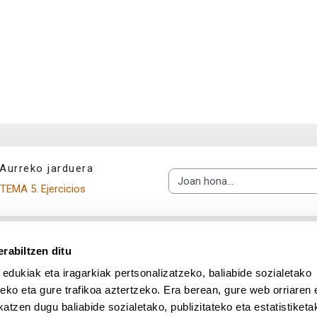
Aurreko jarduera
Joan hona...
TEMA 5. Ejercicios
rabiltzen ditu
 edukiak eta iragarkiak pertsonalizatzeko, baliabide sozialetako
eko eta gure trafikoa aztertzeko. Era berean, gure web orriaren e
atzen dugu baliabide sozialetako, publizitateko eta estatistiketa
UPV/EHU en Facebook (abre v
UPV/EHU en Twitter (a
UPV/EHU en Lin
UPV/EHU
App deskargatu