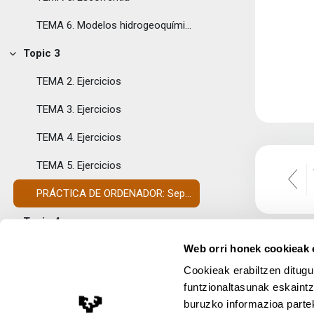
TEMA 6. Modelos hidrogeoquímicos
Topic 3
Tolestu
TEMA 2. Ejercicios
TEMA 3. Ejercicios
TEMA 4. Ejercicios
TEMA 5. Ejercicios
PRÁCTICA DE ORDENADOR: Separación del Hidrograma
Topic 4
Tolestu
Web orri honek cookieak e
AUTOEVALUACIÓN
Cookieak erabiltzen ditugu
RESULTADO DE LA AUTOEVALUACIÓN
funtzionaltasunak eskaintz
buruzko informazioa partek
Topic 5
Lege Oharra
Tolestu