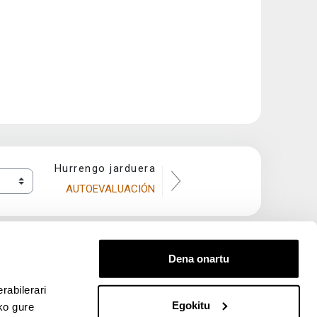
Hurrengo jarduera
AUTOEVALUACIÓN
Dena onartu
rabilerari
Egokitu
ko gure
entana nueva)
bre ventana nueva)
kedIn (abre ventana nueva)
 en YouTube (abre ventana nueva)