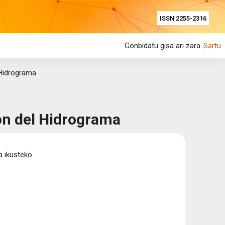
ISSN 2255-2316
Gonbidatu gisa ari zara
Sartu
Hidrograma
n del Hidrograma
a ikusteko.