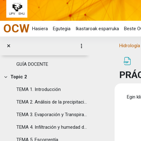
Joan eduki nagusira zuzenean
Orokorra
Tolestu
OCW
Cite/attribute Resource. Esta obra se publica bajo...
Hasiera
Egutegia
Ikastaroak esparruka
Beste O
Imagen propia Hidrología Aplicada ...
Hidrología
Topic 1
Tolestu
GUÍA DOCENTE
PRÁC
Topic 2
Tolestu
TEMA 1. Introducción
Osak
Egin kl
TEMA 2. Análisis de la precipitación
TEMA 3. Evaporación y Transpiración
TEMA 4. Infiltración y humedad del suelo
TEMA 5. Escorrentía