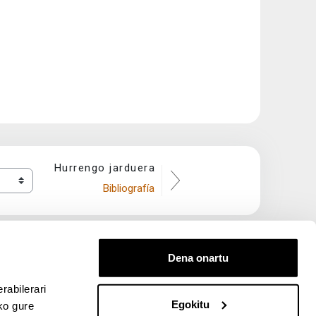
Hurrengo jarduera
Bibliografía
Dena onartu
rabilerari
Egokitu
ko gure
entana nueva)
bre ventana nueva)
kedIn (abre ventana nueva)
 en YouTube (abre ventana nueva)