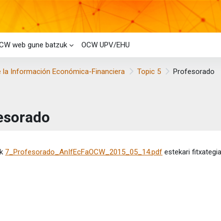
CW web gune batzuk
OCW UPV/EHU
e la Información Económica-Financiera
Topic 5
Profesorado
esorado
etaren baldintzak
ik
7_Profesorado_AnIfEcFaOCW_2015_05_14.pdf
estekari fitxategi