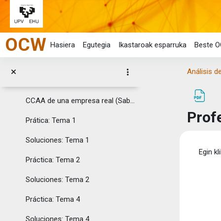
Tema 4: Análisis Patrimonial
Joan eduki nagusira zuzenean
Tema 5: Análisis Financiero. El Fondo de Rotación y las Necesidades del Fondo de Rotación
OCW
Tema 6: Análisis Financiero por Ratios. Análisis de la Solvencia y la Liquidez
Hasiera
Egutegia
Ikastaroak esparruka
Beste O
Tema 7: análisis Económico. Análisis del Resultado y la Rentabilidad
Análisis d
Topic 3
Tolestu
CCAA de una empresa real (Sabeko banaketa, 2012)
Prof
Prática: Tema 1
Soluciones: Tema 1
Osak
Egin kl
Práctica: Tema 2
Soluciones: Tema 2
Práctica: Tema 4
Soluciones: Tema 4