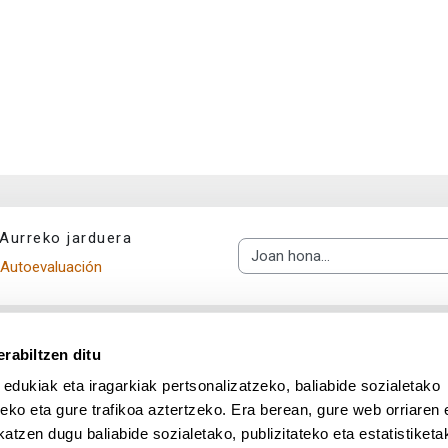
Aurreko jarduera
Joan hona...
Autoevaluación
rabiltzen ditu
 edukiak eta iragarkiak pertsonalizatzeko, baliabide sozialetako
eko eta gure trafikoa aztertzeko. Era berean, gure web orriaren e
atzen dugu baliabide sozialetako, publizitateko eta estatistiketa
UPV/EHU en Facebook (abre v
UPV/EHU en Twitter (a
UPV/EHU en Lin
UPV/EHU
App deskargatu