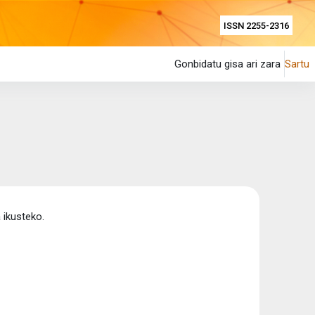
ISSN 2255-2316
Gonbidatu gisa ari zara
Sartu
a ikusteko.