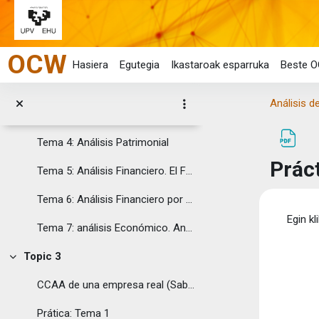
Guía docente
Joan eduki nagusira zuzenean
Topic 2
Tolestu
OCW
Tema 1: Sistema de Información contable
Hasiera
Egutegia
Ikastaroak esparruka
Beste O
Tema 2: Normalización contable
Análisis d
Tema 3: Introducción al análisis contable
Tema 4: Análisis Patrimonial
Prác
Tema 5: Análisis Financiero. El Fondo de Rotación y las Necesidades del Fondo de Rotación
Tema 6: Análisis Financiero por Ratios. Análisis de la Solvencia y la Liquidez
Osak
Egin kl
Tema 7: análisis Económico. Análisis del Resultado y la Rentabilidad
Topic 3
Tolestu
CCAA de una empresa real (Sabeko banaketa, 2012)
Prática: Tema 1