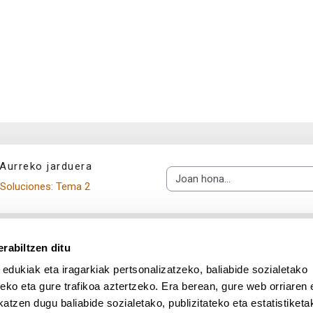
Aurreko jarduera
Joan hona...
Soluciones: Tema 2
rabiltzen ditu
 edukiak eta iragarkiak pertsonalizatzeko, baliabide sozialetako
eko eta gure trafikoa aztertzeko. Era berean, gure web orriaren e
atzen dugu baliabide sozialetako, publizitateko eta estatistiketa
UPV/EHU en Facebook (abre v
UPV/EHU en Twitter (a
UPV/EHU en Lin
UPV/EHU
App deskargatu