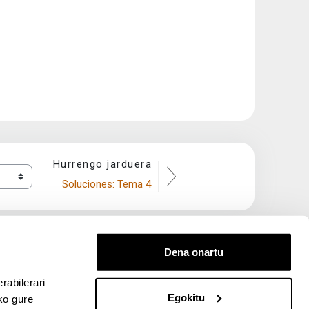
Hurrengo jarduera
Soluciones: Tema 4
Dena onartu
rabilerari
Egokitu
ko gure
entana nueva)
bre ventana nueva)
kedIn (abre ventana nueva)
 en YouTube (abre ventana nueva)