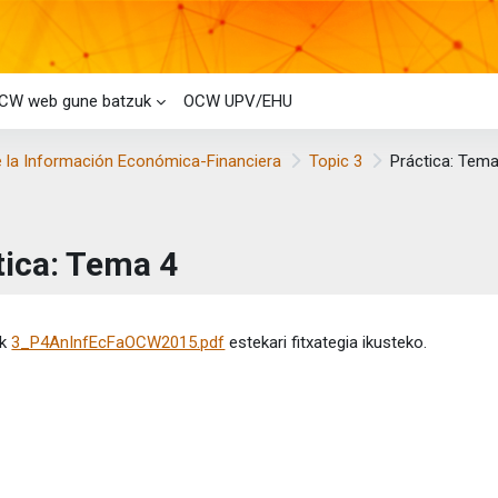
CW web gune batzuk
OCW UPV/EHU
e la Información Económica-Financiera
Topic 3
Práctica: Tema
tica: Tema 4
etaren baldintzak
ik
3_P4AnInfEcFaOCW2015.pdf
estekari fitxategia ikusteko.