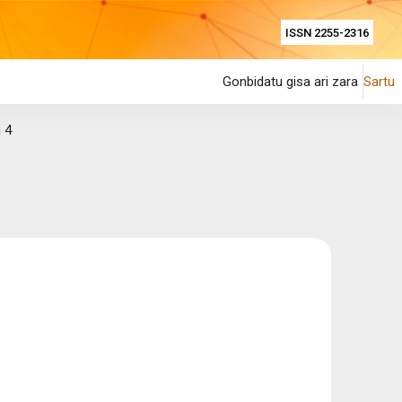
ISSN 2255-2316
Gonbidatu gisa ari zara
Sartu
 4