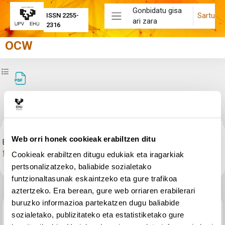
Joan eduki nagusira zuzenean
Gonbidatu gisa
Sartu
ISSN 2255-
ari zara
Alboko panela
2316
OCW
Zabaldu ikastaroaren aurkibidea
BLOQUE C-III Grados, radianes y funciones
trigonométricas básicas
Osaketaren baldintzak
Web orri honek cookieak erabiltzen ditu
Egin klik
BLOQUE C-III Grados, radianes y funciones
trigonométricas básicas.pdf
estekari fitxategia ikusteko.
Cookieak erabiltzen ditugu edukiak eta iragarkiak
pertsonalizatzeko, baliabide sozialetako
funtzionaltasunak eskaintzeko eta gure trafikoa
aztertzeko. Era berean, gure web orriaren erabilerari
buruzko informazioa partekatzen dugu baliabide
Aurreko jarduera
sozialetako, publizitateko eta estatistiketako gure
BLOQUE C-II-Dominio, extremos relativos y representación 