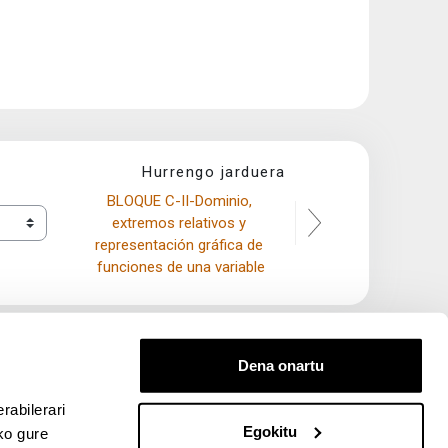
Hurrengo jarduera
BLOQUE C-II-Dominio, 
extremos relativos y 
representación gráfica de 
funciones de una variable
Dena onartu
rabilerari
Egokitu
ko gure
entana nueva)
bre ventana nueva)
kedIn (abre ventana nueva)
 en YouTube (abre ventana nueva)