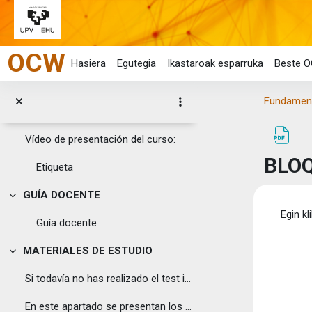
Joan eduki nagusira zuzenean
Orokorra
Tolestu
OCW
Esta obra se publica bajo una licencia Creative C...
Hasiera
Egutegia
Ikastaroak esparruka
Beste O
Fundamentos matemáticos de la in...
Fundament
Este curso es una obra derivada de "Ingeniaritzare...
Vídeo de presentación del curso:
BLOQ
Etiqueta
GUÍA DOCENTE
Tolestu
Osak
Egin kl
Guía docente
MATERIALES DE ESTUDIO
Tolestu
Si todavía no has realizado el test inicial, ¡vete...
En este apartado se presentan los conceptos matemá...