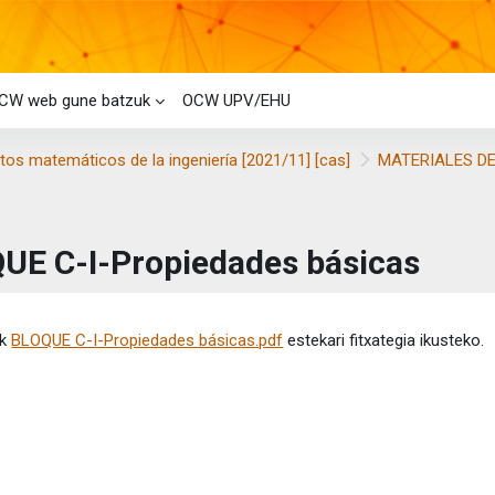
CW web gune batzuk
OCW UPV/EHU
os matemáticos de la ingeniería [2021/11] [cas]
MATERIALES DE
UE C-I-Propiedades básicas
etaren baldintzak
ik
BLOQUE C-I-Propiedades básicas.pdf
estekari fitxategia ikusteko.