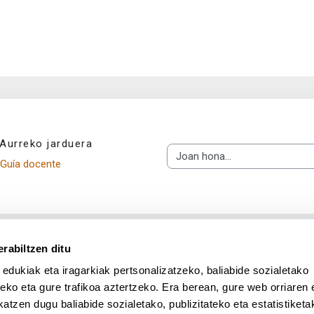
Aurreko jarduera
Joan hona...
Guía docente
rabiltzen ditu
 edukiak eta iragarkiak pertsonalizatzeko, baliabide sozialetako
eko eta gure trafikoa aztertzeko. Era berean, gure web orriaren e
atzen dugu baliabide sozialetako, publizitateko eta estatistiketa
UPV/EHU en Facebook (abre v
UPV/EHU en Twitter (a
UPV/EHU en Lin
UPV/EHU
App deskargatu