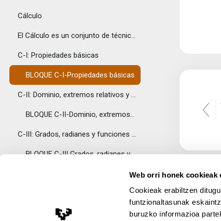
Cálculo
El Cálculo es un conjunto de técnicas que sirven...
C-I: Propiedades básicas
BLOQUE C-I-Propiedades básicas
C-II: Dominio, extremos relativos y representación...
BLOQUE C-II-Dominio, extremos relativos y representación gráfica de funciones de una variable
C-III: Grados, radianes y funciones trigonométrica...
BLOQUE C-III Grados, radianes y funciones trigonométricas básicas
C-IV: Derivabilidad de funciones y cálculo de deri...
Web orri honek cookieak e
Cookieak erabiltzen ditugu
BLOQUE C-IV Derivabilidad y cálculo de derivadas básicas - Reglas de derivación
funtzionaltasunak eskaintz
BLOQUE C-IV Derivabilidad y cálculo de derivadas básicas- funciones compuestas
buruzko informazioa partek
Lege Oharra