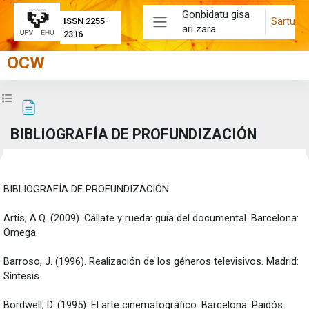
Joan eduki nagusira zuzenean
Gonbidatu gisa
Sartu
ISSN 2255-
ari zara
Alboko panela
2316
OCW
Zabaldu ikastaroaren aurkibidea
BIBLIOGRAFÍA DE PROFUNDIZACIÓN
Osaketaren baldintzak
BIBLIOGRAFÍA DE PROFUNDIZACIÓN
Artis, A.Q. (2009). Cállate y rueda: guía del documental. Barcelona:
Omega.
Barroso, J. (1996). Realización de los géneros televisivos. Madrid:
Síntesis.
Bordwell, D. (1995). El arte cinematográfico. Barcelona: Paidós.