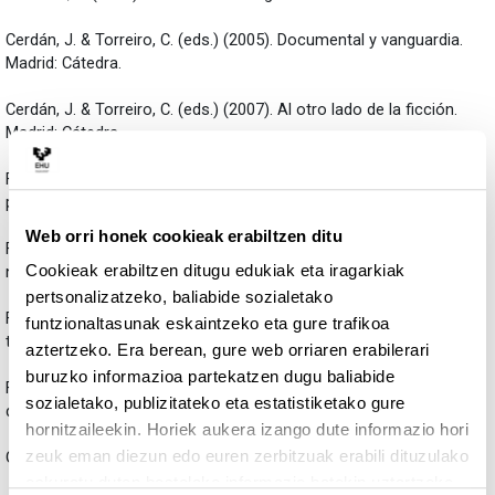
Cerdán, J. & Torreiro, C. (eds.) (2005). Documental y vanguardia.
Madrid: Cátedra.
Cerdán, J. & Torreiro, C. (eds.) (2007). Al otro lado de la ficción.
Madrid: Cátedra.
Fernández, F. & Martínez, J. (1994). La dirección de producción
para cine y televisión. Barcelona: Paidós.
Web orri honek cookieak erabiltzen ditu
Fernández, F. & Martínez, J. (1999). Manual básico de lenguaje y
Cookieak erabiltzen ditugu edukiak eta iragarkiak
narrativa audiovisual. Barcelona: Paidós.
pertsonalizatzeko, baliabide sozialetako
Francés, M. (2011). Contenidos y formatos de calidad en la nueva
funtzionaltasunak eskaintzeko eta gure trafikoa
televisión. Madrid: IORTV.
aztertzeko. Era berean, gure web orriaren erabilerari
buruzko informazioa partekatzen dugu baliabide
Francés, M. (2003). La producción de documentales en la era
sozialetako, publizitateko eta estatistiketako gure
digital: modalidades, historia y multidifusión. Madrid: Cátedra.
hornitzaileekin. Horiek aukera izango dute informazio hori
zeuk eman diezun edo euren zerbitzuak erabili dituzulako
Gómez, M. (2008). Quiero hacer un documental. Madrid: Rialp.
eskuratu duten bestelako informazio batekin uztartzeko.