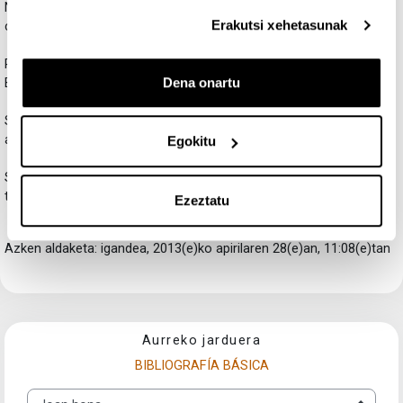
Nichols, B. (1997). La representación de la realidad. Cuestiones y
Erakutsi xehetasunak
conceptos sobre el documental. Barcelona: Paidós.
Rabiger, M. (2007). Tratado de dirección de documentales.
Dena onartu
Barcelona: Omega.
Simpson, R. S. (2004). Control de la iluminación: tecnología y
aplicaciones. Andoain: Escuela de Cine y Vídeo.
Egokitu
Soler, Ll. (1998). La realización de documentales y reportajes para
televisión: teoría y práctica. Barcelona: CIMS.
Ezeztatu
Azken aldaketa: igandea, 2013(e)ko apirilaren 28(e)an, 11:08(e)tan
Aurreko jarduera
BIBLIOGRAFÍA BÁSICA