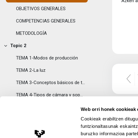
Azken al
OBJETIVOS GENERALES
COMPETENCIAS GENERALES
METODOLOGÍA
Topic 2
Tolestu
TEMA 1-Modos de producción
TEMA 2-La luz
TEMA 3-Conceptos básicos de tecnología audiovisual
TEMA 4-Tipos de cámara y soportes
TEMA 5-Morfología de la cámara
Web orri honek cookieak e
Cookieak erabiltzen ditugu
TEMA 6-Unidades de realización
funtzionaltasunak eskaintz
TEMA 7-Composición
buruzko informazioa partek
Lege Oharra