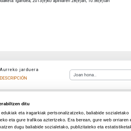
daketa: igandea, 2013(e)ko apirilaren 28(e)an, 10:56(e)tan
Aurreko jarduera
Joan hona...
DESCRIPCIÓN
rabiltzen ditu
 edukiak eta iragarkiak pertsonalizatzeko, baliabide sozialetako
eko eta gure trafikoa aztertzeko. Era berean, gure web orriaren e
atzen dugu baliabide sozialetako, publizitateko eta estatistiketa
UPV/EHU en Facebook (abre v
UPV/EHU en Twitter (a
UPV/EHU en Lin
UPV/EHU
App deskargatu