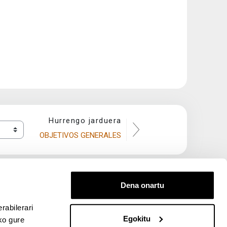
Hurrengo jarduera
OBJETIVOS GENERALES
Dena onartu
rabilerari
Egokitu
ko gure
entana nueva)
bre ventana nueva)
kedIn (abre ventana nueva)
 en YouTube (abre ventana nueva)