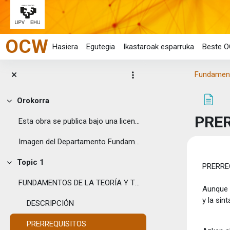
Joan eduki nagusira zuzenean
OCW
Hasiera
Egutegia
Ikastaroak esparruka
Beste O
Fundamento
Orokorra
Tolestu
PRE
Esta obra se publica bajo una licencia Creative ...
Imagen del Departamento Fundamento...
Osake
Topic 1
PRERRE
Tolestu
FUNDAMENTOS DE LA TEORÍA Y TÉCNICA AUDIOVISUALES (...
Aunque 
y la sin
DESCRIPCIÓN
PRERREQUISITOS