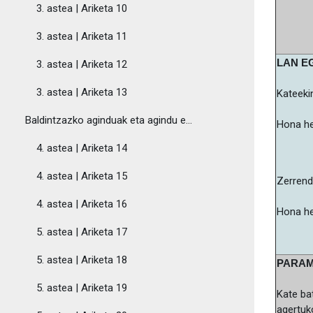
3. astea | Ariketa 10
3. astea | Ariketa 11
LAN E
3. astea | Ariketa 12
3. astea | Ariketa 13
Kateekin
Baldintzazko aginduak eta agindu errepikakorrak
Hona he
4. astea | Ariketa 14
4. astea | Ariketa 15
Zerrend
4. astea | Ariketa 16
Hona he
5. astea | Ariketa 17
5. astea | Ariketa 18
PARAM
5. astea | Ariketa 19
Kate ba
agertuk