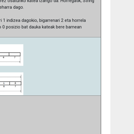
erez osaturiko katea izango da. Horregatik, String
beharra dago.
ri
1
indizea dagokio, bigarrenari
2
eta horrela
ko
0
posizio bat dauka kateak bere barnean