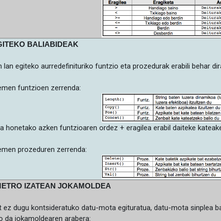
GITEKO BALIABIDEAK
 lan egiteko aurredefinituriko funtzio eta prozedurak erabili behar dir
men funtzioen zerrenda:
a honetako azken funtzioaren ordez
+
eragilea erabil daiteke kateak
men prozeduren zerrenda:
ETRO IZATEAN JOKAMOLDEA
t ez dugu kontsideratuko datu-mota egituratua, datu-mota sinplea ba
o da jokamoldearen arabera: