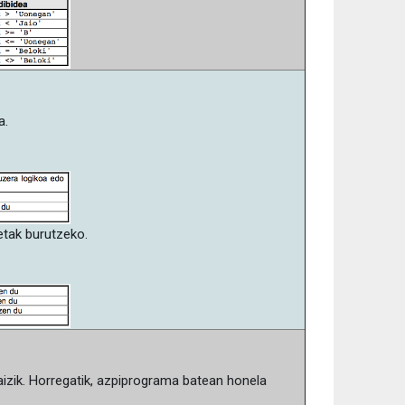
a.
etak burutzeko.
izik. Horregatik, azpiprograma batean honela