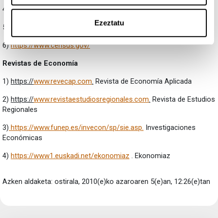
4)
https://econ.queensu.ca/jae/
Ezeztatu
5)
https://www.psidonline.isr.umich.edu/data/
6)
https://www.census.gov/
Revistas de Economía
1)
https://
www.revecap.com
.
Revista de Economía Aplicada
2)
https://
www.revistaestudiosregionales.com
.
Revista de Estudios
Regionales
3)
https://www.funep.es/invecon/sp/sie.asp.
Investigaciones
Económicas
4)
https://www1.euskadi.net/ekonomiaz
. Ekonomiaz
Azken aldaketa: ostirala, 2010(e)ko azaroaren 5(e)an, 12:26(e)tan