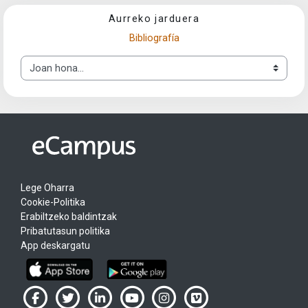
Aurreko jarduera
Bibliografía
Joan hona...
Lege Oharra
Cookie-Politika
Erabiltzeko baldintzak
Pribatutasun politika
App deskargatu
UPV/EHU en Facebook (abre ventana nueva)
UPV/EHU en Twitter (abre ventana nueva)
UPV/EHU en LinkedIn (abre ventana nueva)
UPV/EHU en YouTube (abre ventana
UPV/EHU en Instagram (abre
UPV/EHU en Vimeo (ab