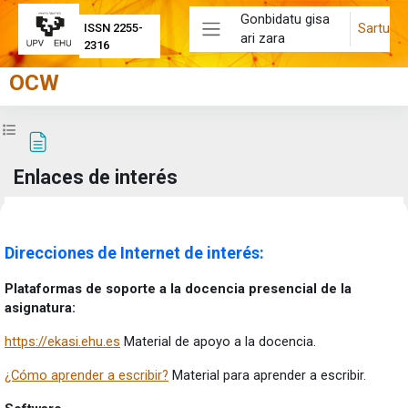
Joan eduki nagusira zuzenean
Gonbidatu gisa
Sartu
ISSN 2255-
ari zara
Alboko panela
2316
OCW
Zabaldu ikastaroaren aurkibidea
Enlaces de interés
Osaketaren baldintzak
Direcciones de Internet de interés:
Plataformas de soporte a la docencia presencial de la
asignatura:
https://ekasi.ehu.es
Material de apoyo a la docencia.
¿Cómo aprender a escribir?
Material para aprender a escribir.