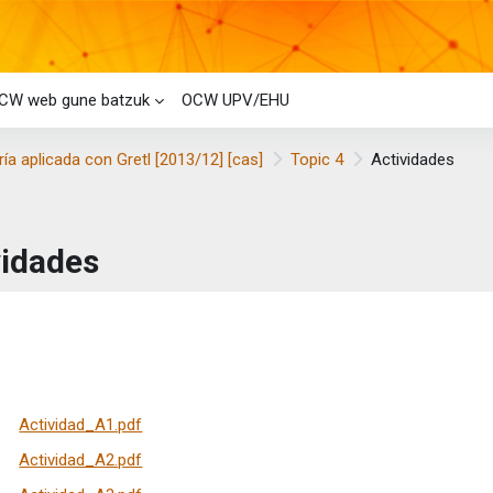
CW web gune batzuk
OCW UPV/EHU
a aplicada con Gretl [2013/12] [cas]
Topic 4
Actividades
vidades
taren baldintzak
Actividad_A1.pdf
Actividad_A2.pdf