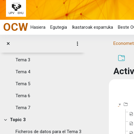
Topic 1
Tolestu
Joan eduki nagusira zuzenean
Guía docente
OCW
Topic 2
Tolestu
Hasiera
Egutegia
Ikastaroak esparruka
Beste O
Tema1
Econometrí
Tema 2
Tema 3
Acti
Tema 4
Tema 5
Osake
Tema 6
Tema 7
Topic 3
Tolestu
Ficheros de datos para el Tema 3