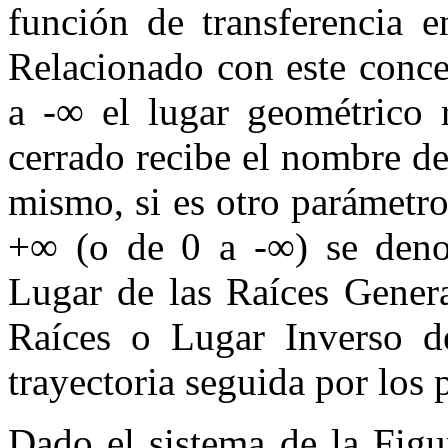
función de transferencia 
Relacionado con este conce
a
-∞
el lugar geométrico r
cerrado recibe el nombre d
mismo, si es otro parámetro
+
∞
(o de
0
a
-∞
) se de
Lugar de las Ra
íces Gener
Ra
íces o Lugar Inverso d
trayectoria seguida por los 
Dado el sistema de la Fig