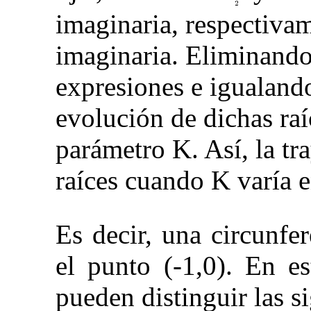
imaginaria, respectiva
imaginaria. Eliminand
expresiones e igualando
evolución de dichas raí
parámetro
K
. Así, la t
raíces cuando
K
varía 
Es decir, una circunfe
el punto
(
-
1
,
0)
. En es
pueden distinguir las s