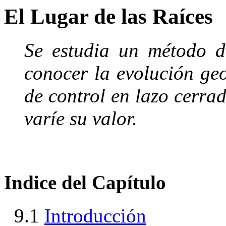
El Lugar de las Raíces
Se estudia un m
étodo 
conocer la evoluci
ón ge
de
control en lazo cerra
var
íe
su valor.
Indice del Capítulo
9.1
Introducci
ón