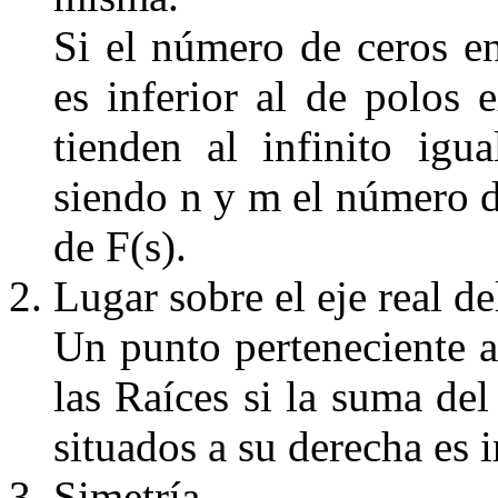
Si el número de ceros en
es inferior al de polos
tienden al infinito igu
siendo
n
y
m
el número d
de
F
(
s
)
.
Lugar sobre el eje real de
Un punto perteneciente a
las Ra
íces
si la suma del
situados a su
derecha es 
Simetr
ía
.