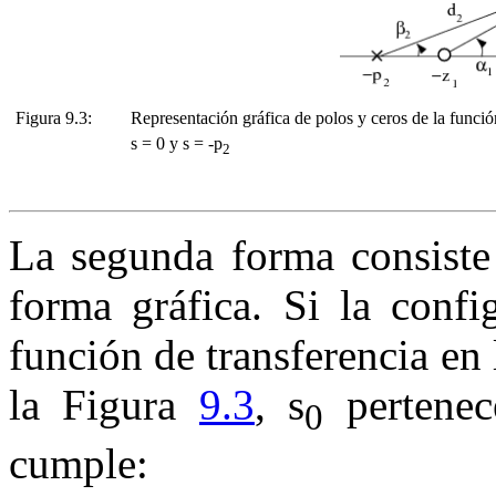
Figura 9.3:
Representación gráfica de polos y ceros de la funció
s
= 0
y
s
=
-
p
2
La segunda forma consiste 
forma gráfica. Si la confi
función de transferencia en 
la Figura
9.3
,
s
pertenece
0
cumple: