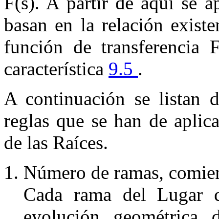
F
(
s
)
. A partir de aquí se a
basan en la relación existe
función de transferencia
característica
9.5
.
A continuación se listan d
reglas
que se han de aplica
de las Raíces.
N
úmero de ramas, comien
Cada rama del Lugar d
evolución geométrica