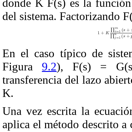
donde
K F
(
s
)
es la función 
del sistema. Factorizando
F
En el caso típico de siste
Figura
9.2
),
F
(
s
) =
G
(
transferencia del lazo abiert
K
.
Una vez escrita la ecuació
aplica el método descrito a