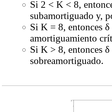
Si
2
< K <
8
, enton
subamortiguado y, por
Si
K
= 8
, entonces
δ
amortiguamiento crít
Si
K >
8
, entonces
δ
sobreamortiguado.