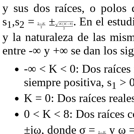
y sus dos raíces, o polos 
s
,s
=
±
. En el estud
1
2
y la naturaleza de las mis
entre
-∞
y
+
∞
se dan los sig
-∞
< K <
0
: Dos raíces
siempre positiva,
s
>
1
K
= 0
: Dos raíces reale
0
< K <
8
: Dos raíces 
±
jω
, donde
σ
=
y
ω