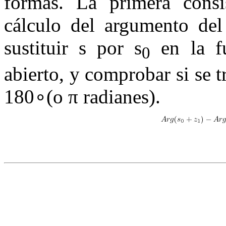
formas. La primera consis
cálculo del argumento del
sustituir
s
por
s
en la fu
0
abierto, y comprobar si se 
180
∘
(o
π
radianes).