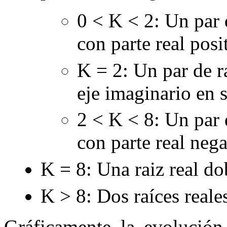
0
< K <
2
: Un par
con parte real posi
K
= 2
: Un par de 
eje imaginario en
2
< K <
8
: Un par
con parte real neg
K
= 8
: Una raiz real d
K >
8
: Dos raíces reale
Gráficamente la evolución