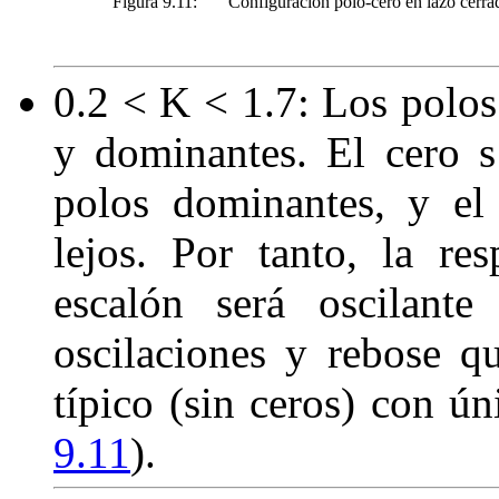
Figura 9.11:
Configuración polo-cero en lazo cerr
0
.
2
< K <
1
.
7
: Los polo
y dominantes. El cero
s
polos dominantes, y el
lejos. Por tanto, la re
escalón será oscilante
oscilaciones y rebose 
típico (sin ceros) con ú
9.11
).