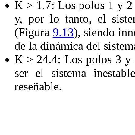
K >
1
.
7
: Los polos
1
y
2
y, por lo tanto, el sist
(Figura
9.13
), siendo in
de la dinámica del sistem
K
≥
24
.
4
: Los polos
3
y
ser el sistema inestab
reseñable.