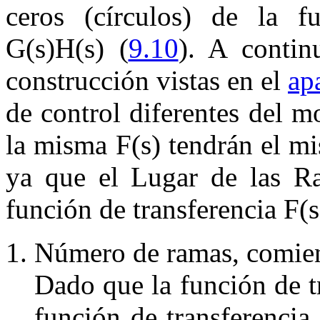
ceros (círculos) de la f
G
(
s
)
H
(
s
)
(
9.10
). A contin
construcción vistas en el
ap
de control diferentes del m
la misma
F
(
s
)
tendrán el mi
ya que el Lugar de las Raí
función de transferencia
F
(
s
N
úmero de ramas, comien
Dado que la función de t
función de transferencia