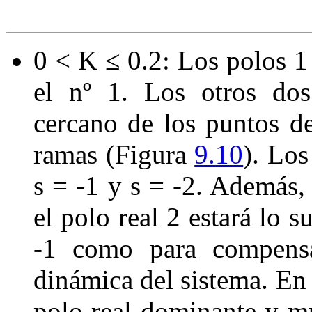
0
< K
≤
0
.
2
: Los polos
1
el n
º
1
. Los otros dos
cercano de los puntos de
ramas (Figura
9.10
). Los
s
=
-
1
y
s
=
-
2
. Además, 
el polo real
2
estará lo s
-
1
como para compensar
dinámica del sistema. En 
polo real dominante y m