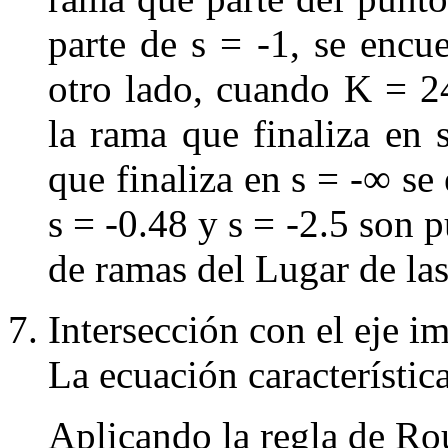
parte de
s
=
-
1
, se encu
otro lado, cuando
K
= 2
la rama que finaliza en
que finaliza en
s
=
-∞
se 
s
=
-
0
.
48
y
s
=
-
2
.
5
son pu
de ramas del Lugar de las
Intersecci
ón con el eje i
La ecuación característic
Aplicando la regla de Ro