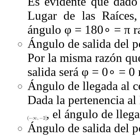
Es evidente que dado
Lugar de las Raíces,
ángulo
φ
= 180
∘
=
π r
Ángulo de salida del p
Por la misma razón que
salida será
φ
= 0
∘
= 0
Ángulo de llegada al c
Dada la pertenencia al
, el ángulo de lleg
Ángulo de salida del p