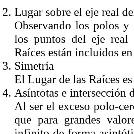
Lugar sobre el eje real de
Observando los polos y 
los puntos del eje real
Raíces están incluidos en
Simetr
ía
El Lugar de las Raíces es 
As
íntotas e intersecci
ón 
Al ser el exceso polo-ce
que
para
grandes valor
infinito de forma
asint
ót