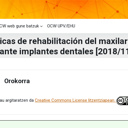
CW web gune batzuk
OCW UPV/EHU
cas de rehabilitación del maxilar
ante implantes dentales [2018/11
i-bloke nagusiak
laren laburpena
Orokorra
estu
au argitaratzen da
Creative Commons License litzentziapean.