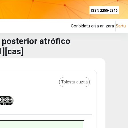
ISSN 2255-2316
Gonbidatu gisa ari zara
Sartu
 posterior atrófico
][cas]
Tolestu guztia