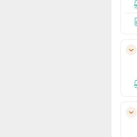
Tol
Tol