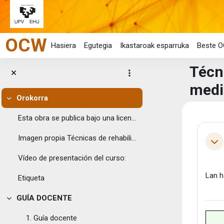
Joan eduki nagusira zuzenean
OCW
Hasiera
Egutegia
Ikastaroak esparruka
Beste O
Técni
medi
Orokorra
Tolestu
Eduk
Esta obra se publica bajo una licencia Creative C...
Ata
Imagen propia Técnicas de rehabili...
Tol
Vídeo de presentación del curso:
Lan h
Etiqueta
GUÍA DOCENTE
Tolestu
1. Guía docente