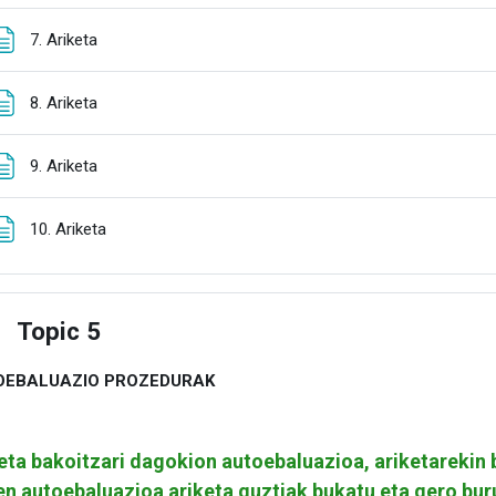
Orria
7. Ariketa
Orria
8. Ariketa
Orria
9. Ariketa
Orria
10. Ariketa
Topic 5
estu
OEBALUAZIO PROZEDURAK
eta bakoitzari dagokion autoebaluazioa, ariketarekin
n autoebaluazioa ariketa guztiak bukatu eta gero bu