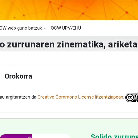
CW web gune batzuk
OCW UPV/EHU
do zurrunaren zinematika, ariketa
i-bloke nagusiak
laren laburpena
Orokorra
estu
au argitaratzen da
Creative Commons License litzentziapean.
Solido zurrun