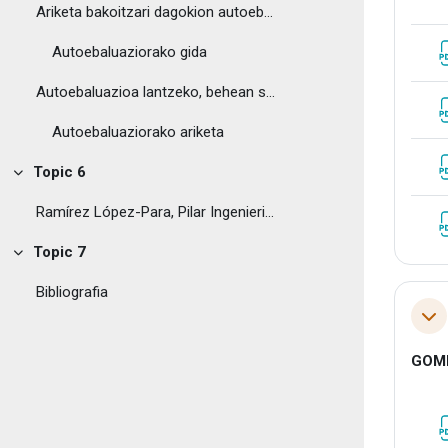
Ariketa bakoitzari dagokion autoebaluazioa, ar...
Autoebaluaziorako gida
Autoebaluazioa lantzeko, behean sakatu:
Autoebaluaziorako ariketa
Topic 6
Tolestu
Ramírez López-Para, Pilar Ingenieritza Mekanikoa ...
Topic 7
Tolestu
Bibliografia
Tol
GOM