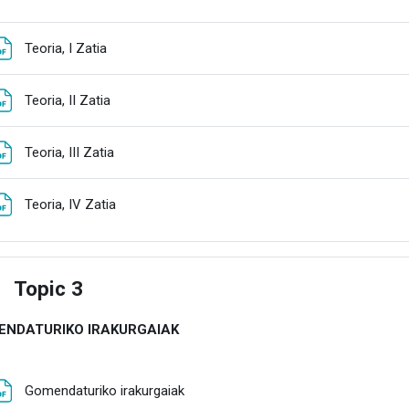
Fitxategia
Teoria, I Zatia
Fitxategia
Teoria, II Zatia
Fitxategia
Teoria, III Zatia
Fitxategia
Teoria, IV Zatia
Topic 3
estu
ENDATURIKO IRAKURGAIAK
Fitxategia
Gomendaturiko irakurgaiak