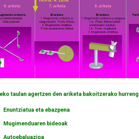
eko taulan agertzen den ariketa bakoitzerako hurreng
Enuntziatua eta ebazpena
Mugimenduaren bideoak
Autoebaluazioa