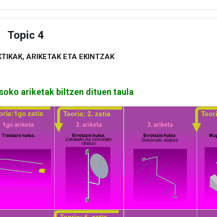
Topic 4
estu
TIKAK, ARIKETAK ETA EKINTZAK
soko ariketak biltzen dituen taula