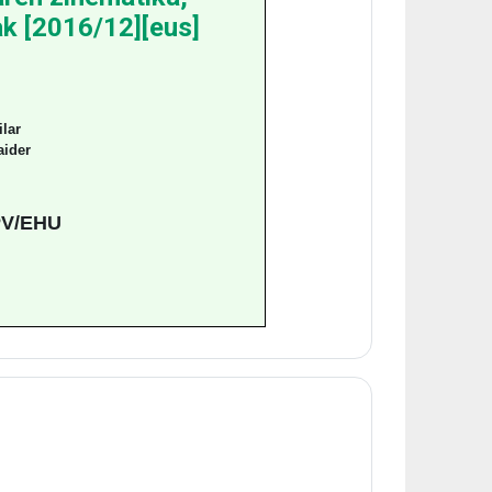
ak [2016/12][eus]
lar
aider
V/EHU