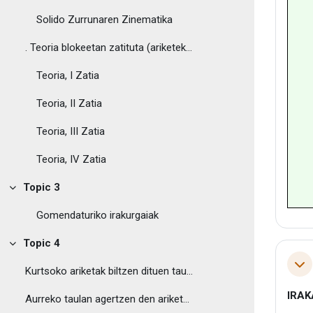
Solido Zurrunaren Zinematika
. Teoria blokeetan zatituta (ariketekin erlaziona...
Teoria, I Zatia
Teoria, II Zatia
Teoria, III Zatia
Teoria, IV Zatia
Topic 3
Tolestu
Gomendaturiko irakurgaiak
Topic 4
Tolestu
Tol
Kurtsoko ariketak biltzen dituen taula ...
IRA
Aurreko taulan agertzen den ariketa bakoitzerako h...