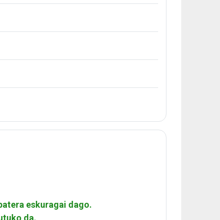
 batera eskuragai dago.
rutuko
da.