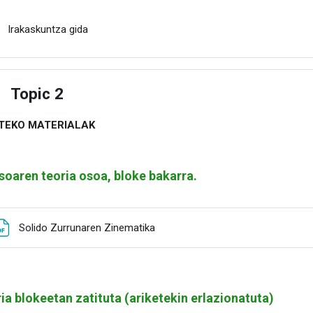
Fitxategia
Irakaskuntza gida
Topic 2
estu
TEKO MATERIALAK
soaren teoria osoa, bloke bakarra.
Fitxategia
Solido Zurrunaren Zinematika
ia blokeetan zatituta (ariketekin erlazionatuta)