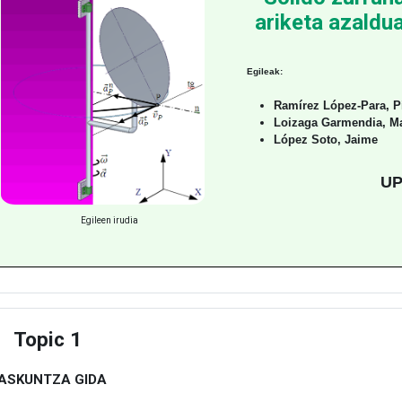
ariketa azaldu
Egileak:
Ramírez López-Para, Pi
Loizaga Garmendia, M
López Soto, Jaime
UP
Egileen irudia
Topic 1
estu
KASKUNTZA GIDA