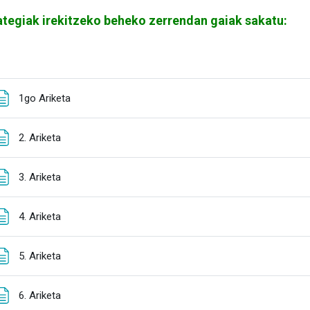
ategiak irekitzeko beheko zerrendan gaiak sakatu:
Orria
1go Ariketa
Orria
2. Ariketa
Orria
3. Ariketa
Orria
4. Ariketa
Orria
5. Ariketa
Orria
6. Ariketa