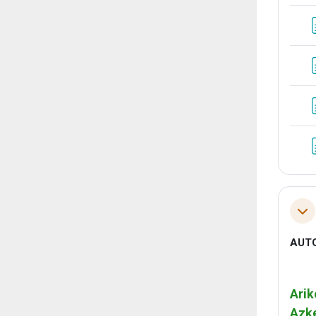
Tol
AUT
Arik
Azke